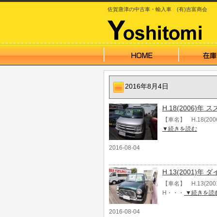
佐賀唐津の中古車・輸入車 (有)吉富商会
2016年8月4日
H.18(2006)年
【車名】 H.18(20
▼続きを読む
2016-08-04
H.13(2001)
【車名】 H.13(2
H・・・
▼続きを読
2016-08-04