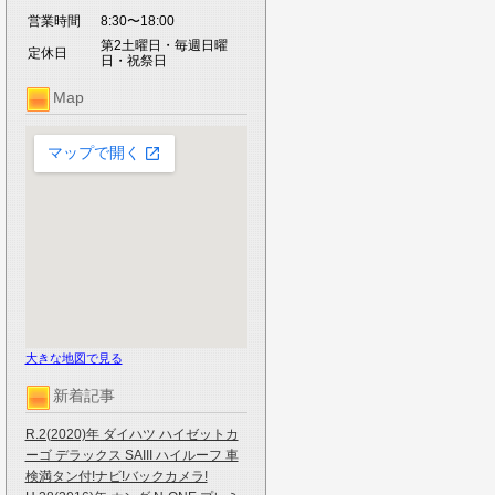
営業時間
8:30〜18:00
第2土曜日・毎週日曜
定休日
日・祝祭日
Map
大きな地図で見る
新着記事
R.2(2020)年 ダイハツ ハイゼットカ
ーゴ デラックス SAIII ハイルーフ 車
検満タン付!ナビ!バックカメラ!