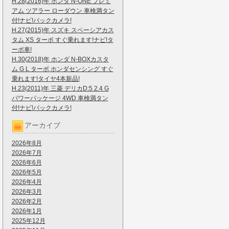
H.28(2016)年 ホンダ N-ONE プレミ
アム ツアラー ローダウン 車検満タン
付!ナビ!バックカメラ!
H.27(2015)年 スズキ スペーシアカス
タム XS ターボ すぐ乗れます!ナビ!タ
ーボ車!
H.30(2018)年 ホンダ N-BOXカスタ
ム G L ターボ ホンダセンシング すぐ
乗れます!タイヤ4本新品!
H.23(2011)年 三菱 デリカD:5 2.4 G
パワーパッケージ 4WD 車検満タン
付!ナビ!バックカメラ!
アーカイブ
2026年8月
2026年7月
2026年6月
2026年5月
2026年4月
2026年3月
2026年2月
2026年1月
2025年12月