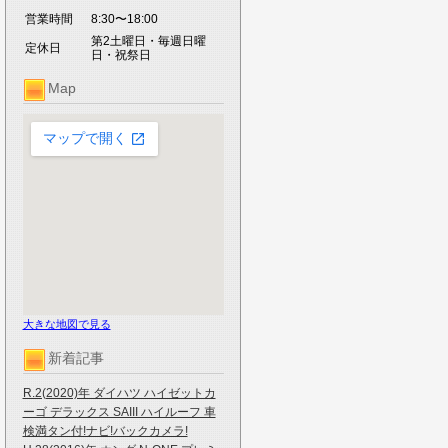
営業時間
8:30〜18:00
第2土曜日・毎週日曜
定休日
日・祝祭日
Map
大きな地図で見る
新着記事
R.2(2020)年 ダイハツ ハイゼットカ
ーゴ デラックス SAIII ハイルーフ 車
検満タン付!ナビ!バックカメラ!