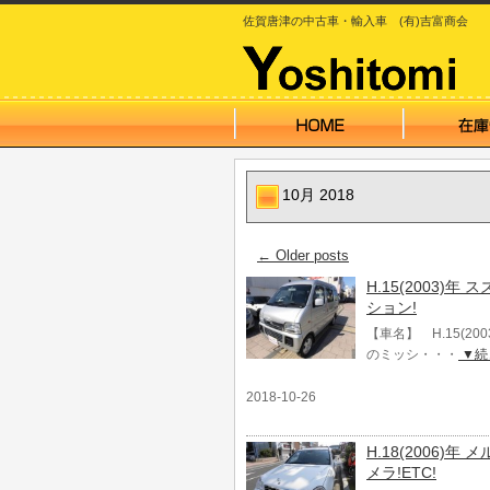
佐賀唐津の中古車・輸入車 (有)吉富商会
10月 2018
←
Older posts
H.15(2003
ション!
【車名】 H.15(2
のミッシ・・・
▼続
2018-10-26
H.18(2006)
メラ!ETC!