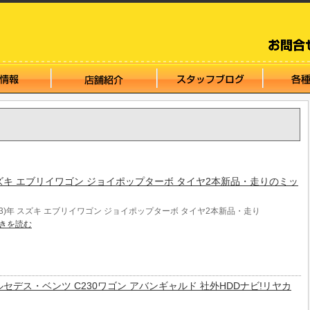
)年 スズキ エブリイワゴン ジョイポップターボ タイヤ2本新品・走りのミッ
003)年 スズキ エブリイワゴン ジョイポップターボ タイヤ2本新品・走り
きを読む
年 メルセデス・ベンツ C230ワゴン アバンギャルド 社外HDDナビ!リヤカ