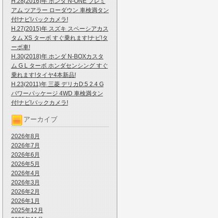
H.28(2016)年 ホンダ N-ONE プレミ
アム ツアラー ローダウン 車検満タン
付!ナビ!バックカメラ!
H.27(2015)年 スズキ スペーシアカス
タム XS ターボ すぐ乗れます!ナビ!タ
ーボ車!
H.30(2018)年 ホンダ N-BOXカスタ
ム G L ターボ ホンダセンシング すぐ
乗れます!タイヤ4本新品!
H.23(2011)年 三菱 デリカD:5 2.4 G
パワーパッケージ 4WD 車検満タン
付!ナビ!バックカメラ!
アーカイブ
2026年8月
2026年7月
2026年6月
2026年5月
2026年4月
2026年3月
2026年2月
2026年1月
2025年12月