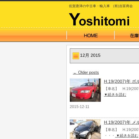
佐賀唐津の中古車・輸入車 (有)吉富商会
12月 2015
←
Older posts
H.19(2007)年
【車名】 H.19(20
▼続きを読む
2015-12-11
H.19(2007)
【車名】 H.19(20
・・・
▼続きを読む