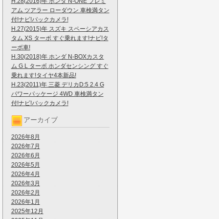
H.28(2016)年 ホンダ N-ONE プレミ
アム ツアラー ローダウン 車検満タン
付!ナビ!バックカメラ!
H.27(2015)年 スズキ スペーシアカス
タム XS ターボ すぐ乗れます!ナビ!タ
ーボ車!
H.30(2018)年 ホンダ N-BOXカスタ
ム G L ターボ ホンダセンシング すぐ
乗れます!タイヤ4本新品!
H.23(2011)年 三菱 デリカD:5 2.4 G
パワーパッケージ 4WD 車検満タン
付!ナビ!バックカメラ!
アーカイブ
2026年8月
2026年7月
2026年6月
2026年5月
2026年4月
2026年3月
2026年2月
2026年1月
2025年12月