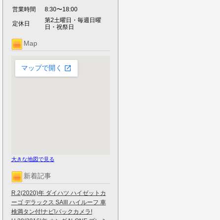
営業時間
8:30〜18:00
第2土曜日・毎週日曜
定休日
日・祝祭日
Map
大きな地図で見る
新着記事
R.2(2020)年 ダイハツ ハイゼットカ
ーゴ デラックス SAIII ハイルーフ 車
検満タン付!ナビ!バックカメラ!