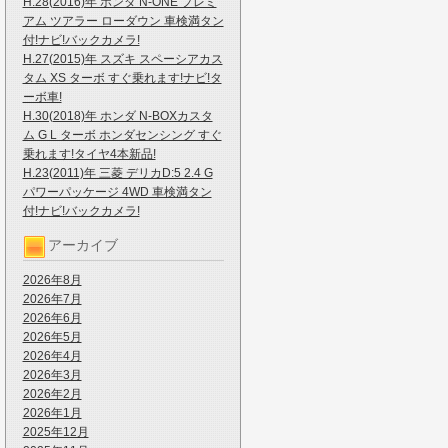
H.28(2016)年 ホンダ N-ONE プレミ
アム ツアラー ローダウン 車検満タン
付!ナビ!バックカメラ!
H.27(2015)年 スズキ スペーシアカス
タム XS ターボ すぐ乗れます!ナビ!タ
ーボ車!
H.30(2018)年 ホンダ N-BOXカスタ
ム G L ターボ ホンダセンシング すぐ
乗れます!タイヤ4本新品!
H.23(2011)年 三菱 デリカD:5 2.4 G
パワーパッケージ 4WD 車検満タン
付!ナビ!バックカメラ!
アーカイブ
2026年8月
2026年7月
2026年6月
2026年5月
2026年4月
2026年3月
2026年2月
2026年1月
2025年12月