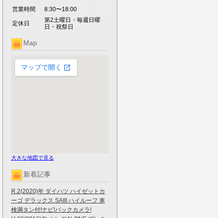
営業時間
8:30〜18:00
第2土曜日・毎週日曜
定休日
日・祝祭日
Map
大きな地図で見る
新着記事
R.2(2020)年 ダイハツ ハイゼットカ
ーゴ デラックス SAIII ハイルーフ 車
検満タン付!ナビ!バックカメラ!