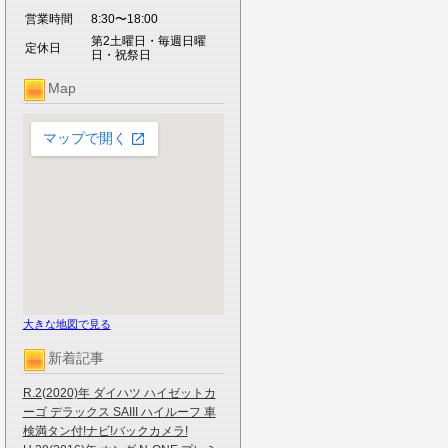
営業時間
8:30〜18:00
第2土曜日・毎週日曜
定休日
日・祝祭日
Map
大きな地図で見る
新着記事
R.2(2020)年 ダイハツ ハイゼットカ
ーゴ デラックス SAIII ハイルーフ 車
検満タン付!ナビ!バックカメラ!