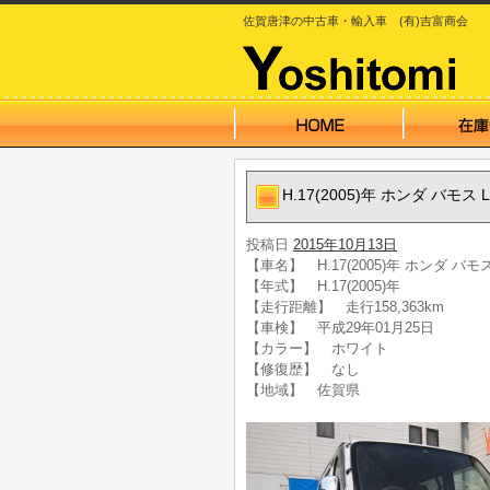
佐賀唐津の中古車・輸入車 (有)吉富商会
H.17(2005)年 ホンダ バモス
投稿日
2015年10月13日
【車名】 H.17(2005)年 ホンダ バモ
【年式】 H.17(2005)年
【走行距離】 走行158,363km
【車検】 平成29年01月25日
【カラー】 ホワイト
【修復歴】 なし
【地域】 佐賀県