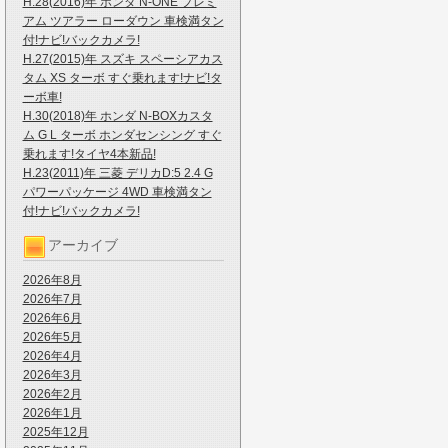
H.28(2016)年 ホンダ N-ONE プレミ
アム ツアラー ローダウン 車検満タン
付!ナビ!バックカメラ!
H.27(2015)年 スズキ スペーシアカス
タム XS ターボ すぐ乗れます!ナビ!タ
ーボ車!
H.30(2018)年 ホンダ N-BOXカスタ
ム G L ターボ ホンダセンシング すぐ
乗れます!タイヤ4本新品!
H.23(2011)年 三菱 デリカD:5 2.4 G
パワーパッケージ 4WD 車検満タン
付!ナビ!バックカメラ!
アーカイブ
2026年8月
2026年7月
2026年6月
2026年5月
2026年4月
2026年3月
2026年2月
2026年1月
2025年12月