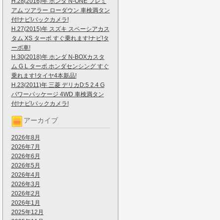
H.28(2016)年 ホンダ N-ONE プレミ
アム ツアラー ローダウン 車検満タン
付!ナビ!バックカメラ!
H.27(2015)年 スズキ スペーシアカス
タム XS ターボ すぐ乗れます!ナビ!タ
ーボ車!
H.30(2018)年 ホンダ N-BOXカスタ
ム G L ターボ ホンダセンシング すぐ
乗れます!タイヤ4本新品!
H.23(2011)年 三菱 デリカD:5 2.4 G
パワーパッケージ 4WD 車検満タン
付!ナビ!バックカメラ!
アーカイブ
2026年8月
2026年7月
2026年6月
2026年5月
2026年4月
2026年3月
2026年2月
2026年1月
2025年12月