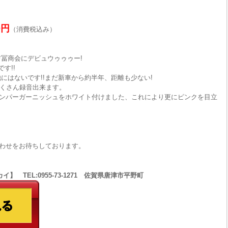
0円
（消費税込み）
吉冨商会にデビュウゥゥゥー!
す!!
にはないです!!まだ新車から約半年、距離も少ない!
たくさん録音出来ます。
ンパーガーニッシュをホワイト付けました、これにより更にピンクを目立
わせをお待ちしております。
 TEL:0955-73-1271 佐賀県唐津市平野町