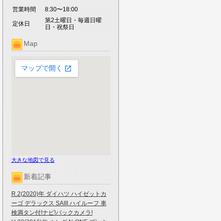
営業時間
8:30〜18:00
第2土曜日・毎週日曜
定休日
日・祝祭日
Map
大きな地図で見る
新着記事
R.2(2020)年 ダイハツ ハイゼットカ
ーゴ デラックス SAIII ハイルーフ 車
検満タン付!ナビ!バックカメラ!