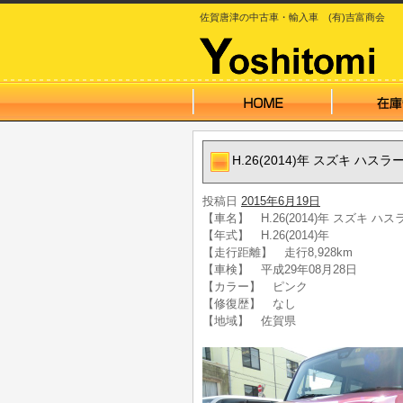
佐賀唐津の中古車・輸入車 (有)吉富商会
H.26(2014)年 スズキ ハス
投稿日
2015年6月19日
【車名】 H.26(2014)年 スズキ ハ
【年式】 H.26(2014)年
【走行距離】 走行8,928km
【車検】 平成29年08月28日
【カラー】 ピンク
【修復歴】 なし
【地域】 佐賀県