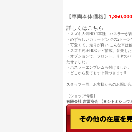
【車両本体価格】
1,350,00
詳しくはこちら
・スズキ人気NO.1車種、ハスラーが
・めずらしいカラー ピンクの2トーンで
・可愛くて、走りが良い!こんな車は他
・スズキ純正HDDナビ搭載、音楽も
・オプションで、フロント、リヤのバ
たせました。
・ハスラーエンブレムも付けました。
・どこから見てもすぐ気づきます!!
スタッフ一同、お客様からのお問い合
【ショップ情報】
有限会社 吉冨商会 【ヨシトミショウカイ】