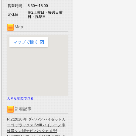
営業時間
8:30〜18:00
第2土曜日・毎週日曜
定休日
日・祝祭日
Map
大きな地図で見る
新着記事
R.2(2020)年 ダイハツ ハイゼットカ
ーゴ デラックス SAIII ハイルーフ 車
検満タン付!ナビ!バックカメラ!