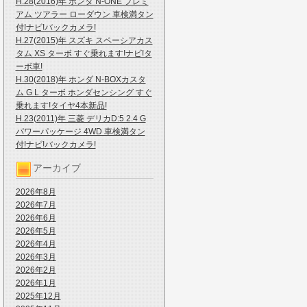
H.28(2016)年 ホンダ N-ONE プレミ
アム ツアラー ローダウン 車検満タン
付!ナビ!バックカメラ!
H.27(2015)年 スズキ スペーシアカス
タム XS ターボ すぐ乗れます!ナビ!タ
ーボ車!
H.30(2018)年 ホンダ N-BOXカスタ
ム G L ターボ ホンダセンシング すぐ
乗れます!タイヤ4本新品!
H.23(2011)年 三菱 デリカD:5 2.4 G
パワーパッケージ 4WD 車検満タン
付!ナビ!バックカメラ!
アーカイブ
2026年8月
2026年7月
2026年6月
2026年5月
2026年4月
2026年3月
2026年2月
2026年1月
2025年12月