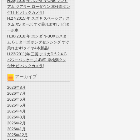
H.28(2016)年 ホンダ N-ONE プレミ
アム ツアラー ローダウン 車検満タン
付!ナビ!バックカメラ!
H.27(2015)年 スズキ スペーシアカス
タム XS ターボ すぐ乗れます!ナビ!タ
ーボ車!
H.30(2018)年 ホンダ N-BOXカスタ
ム G L ターボ ホンダセンシング すぐ
乗れます!タイヤ4本新品!
H.23(2011)年 三菱 デリカD:5 2.4 G
パワーパッケージ 4WD 車検満タン
付!ナビ!バックカメラ!
アーカイブ
2026年8月
2026年7月
2026年6月
2026年5月
2026年4月
2026年3月
2026年2月
2026年1月
2025年12月