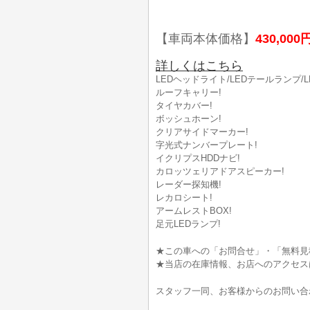
【車両本体価格】
430,000
詳しくはこちら
LEDヘッドライト/LEDテールランプ/
ルーフキャリー!
タイヤカバー!
ボッシュホーン!
クリアサイドマーカー!
字光式ナンバープレート!
イクリプスHDDナビ!
カロッツェリアドアスピーカー!
レーダー探知機!
レカロシート!
アームレストBOX!
足元LEDランプ!
★この車への「お問合せ」・「無料見
★当店の在庫情報、お店へのアクセス
スタッフ一同、お客様からのお問い合