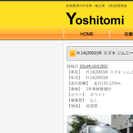
佐賀唐津の中古車・輸入車 (有)吉富商会
H.14(2002)年 スズキ ジ
投稿日
2014年10月28日
【車名】 H.14(2002)年 スズキ 
【年式】 H.14(2002)年
【走行距離】 走行115,137km
【車検】 1年車検整備付
【カラー】 ホワイト
【修復歴】 なし
【地域】 佐賀県