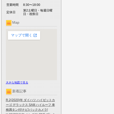
営業時間
8:30〜18:00
第2土曜日・毎週日曜
定休日
日・祝祭日
Map
大きな地図で見る
新着記事
R.2(2020)年 ダイハツ ハイゼットカ
ーゴ デラックス SAIII ハイルーフ 車
検満タン付!ナビ!バックカメラ!