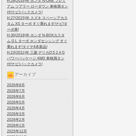
H.28(2016)年 ホンダ N-ONE プレミ
アム ツアラー ローダウン 車検満タン
付!ナビ!バックカメラ!
H.27(2015)年 スズキ スペーシアカス
タム XS ターボ すぐ乗れます!ナビ!タ
ーボ車!
H.30(2018)年 ホンダ N-BOXカスタ
ム G L ターボ ホンダセンシング すぐ
乗れます!タイヤ4本新品!
H.23(2011)年 三菱 デリカD:5 2.4 G
パワーパッケージ 4WD 車検満タン
付!ナビ!バックカメラ!
アーカイブ
2026年8月
2026年7月
2026年6月
2026年5月
2026年4月
2026年3月
2026年2月
2026年1月
2025年12月