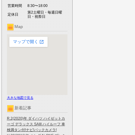
営業時間
8:30〜18:00
第2土曜日・毎週日曜
定休日
日・祝祭日
Map
大きな地図で見る
新着記事
R.2(2020)年 ダイハツ ハイゼットカ
ーゴ デラックス SAIII ハイルーフ 車
検満タン付!ナビ!バックカメラ!