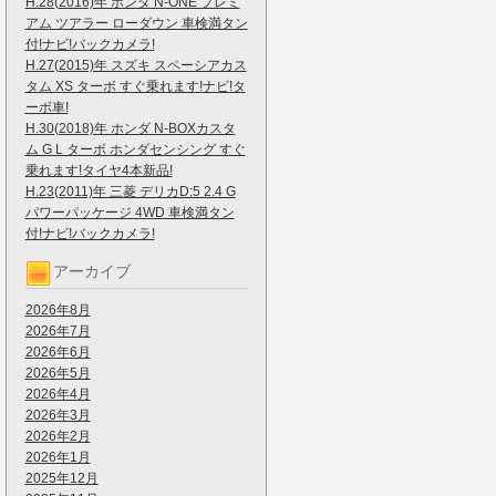
H.28(2016)年 ホンダ N-ONE プレミ
アム ツアラー ローダウン 車検満タン
付!ナビ!バックカメラ!
H.27(2015)年 スズキ スペーシアカス
タム XS ターボ すぐ乗れます!ナビ!タ
ーボ車!
H.30(2018)年 ホンダ N-BOXカスタ
ム G L ターボ ホンダセンシング すぐ
乗れます!タイヤ4本新品!
H.23(2011)年 三菱 デリカD:5 2.4 G
パワーパッケージ 4WD 車検満タン
付!ナビ!バックカメラ!
アーカイブ
2026年8月
2026年7月
2026年6月
2026年5月
2026年4月
2026年3月
2026年2月
2026年1月
2025年12月