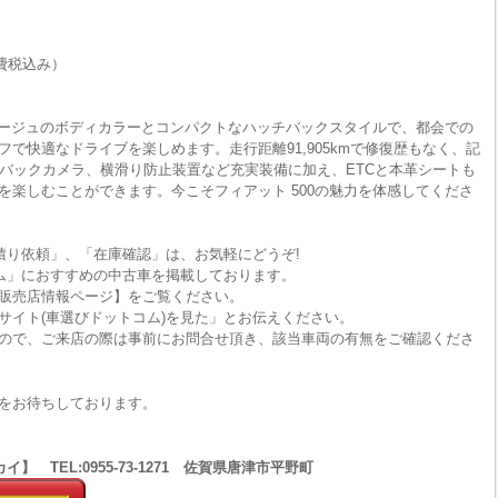
費税込み）
たベージュのボディカラーとコンパクトなハッチバックスタイルで、都会での
で快適なドライブを楽しめます。走行距離91,905kmで修復歴もなく、記
やバックカメラ、横滑り防止装置など充実装備に加え、ETCと本革シートも
を楽しむことができます。今こそフィアット 500の魅力を体感してくださ
積り依頼」、「在庫確認」は、お気軽にどうぞ!
ム」におすすめの中古車を掲載しております。
販売店情報ページ】をご覧ください。
サイト(車選びドットコム)を見た」とお伝えください。
ので、ご来店の際は事前にお問合せ頂き、該当車両の有無をご確認くださ
をお待ちしております。
 TEL:0955-73-1271 佐賀県唐津市平野町