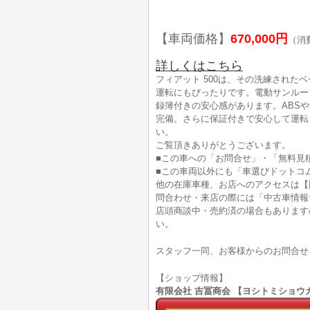
【車両価格】
670,000円
（消
詳しくはこちら
フィアット 500は、その洗練され
運転にもぴったりです。電動サンルーフ
録簿付きの安心感があります。ABS
完備。さらに保証付きで安心して運転
い。
ご覧頂きありがとうございます。
■この車への「お問合せ」・「無料見
■この車両以外にも「車選びドットコ
他の在庫車種、お店へのアクセスは【
問合わせ・来店の際には「中古車情報
店頭商談中・売約済の場合もあります
い。
スタッフ一同、お客様からのお問合せ
【ショップ情報】
有限会社 吉冨商会 【ヨシトミショウカイ】