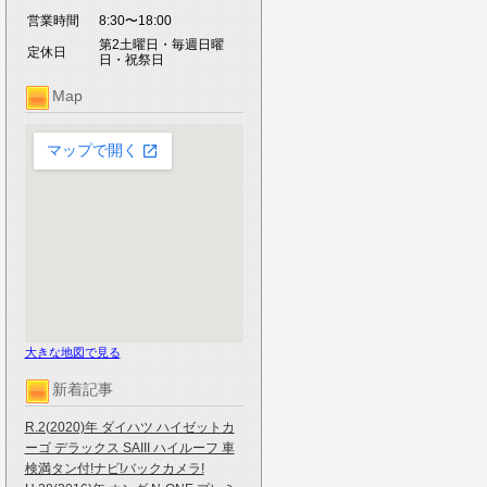
営業時間
8:30〜18:00
第2土曜日・毎週日曜
定休日
日・祝祭日
Map
大きな地図で見る
新着記事
R.2(2020)年 ダイハツ ハイゼットカ
ーゴ デラックス SAIII ハイルーフ 車
検満タン付!ナビ!バックカメラ!