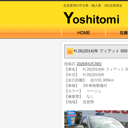
佐賀唐津の中古車・輸入車 (有)吉富商会
H.26(2014)年 フィアット 
投稿日
2026年6月29日
【車名】 H.26(2014)年 フィアット
【年式】 H.26(2014)年
【走行距離】 走行91,905km
【車検】 2年車検整備付
【カラー】 ベージュ
【修復歴】 なし
【地域】 佐賀県