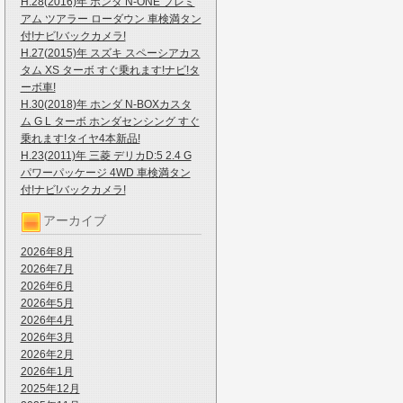
H.28(2016)年 ホンダ N-ONE プレミ
アム ツアラー ローダウン 車検満タン
付!ナビ!バックカメラ!
H.27(2015)年 スズキ スペーシアカス
タム XS ターボ すぐ乗れます!ナビ!タ
ーボ車!
H.30(2018)年 ホンダ N-BOXカスタ
ム G L ターボ ホンダセンシング すぐ
乗れます!タイヤ4本新品!
H.23(2011)年 三菱 デリカD:5 2.4 G
パワーパッケージ 4WD 車検満タン
付!ナビ!バックカメラ!
アーカイブ
2026年8月
2026年7月
2026年6月
2026年5月
2026年4月
2026年3月
2026年2月
2026年1月
2025年12月