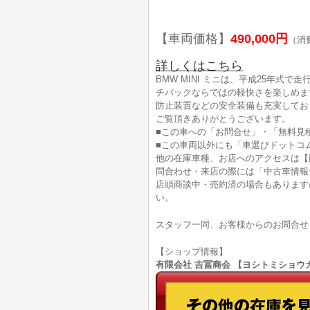
【車両価格】
490,000円
（消
詳しくはこちら
BMW MINI ミニは、平成25年式で
チバックならではの軽快さを楽しめま
防止装置などの安全装備も充実してお
ご覧頂きありがとうございます。
■この車への「お問合せ」・「無料見
■この車両以外にも「車選びドットコ
他の在庫車種、お店へのアクセスは【
問合わせ・来店の際には「中古車情報
店頭商談中・売約済の場合もあります
い。
スタッフ一同、お客様からのお問合せ
【ショップ情報】
有限会社 吉冨商会 【ヨシトミショウカイ】