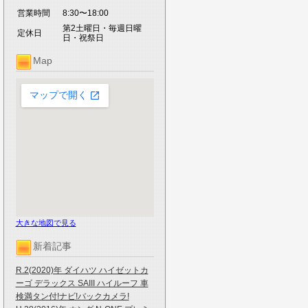
営業時間
8:30〜18:00
第2土曜日・毎週日曜
定休日
日・祝祭日
Map
大きな地図で見る
新着記事
R.2(2020)年 ダイハツ ハイゼットカ
ーゴ デラックス SAIII ハイルーフ 車
検満タン付!ナビ!バックカメラ!