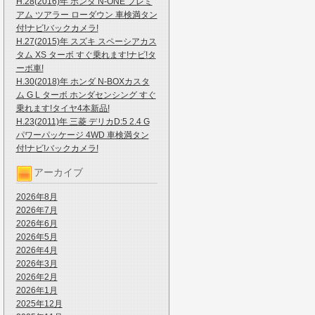
H.28(2016)年 ホンダ N-ONE プレミ
アム ツアラー ローダウン 車検満タン
付!ナビ!バックカメラ!
H.27(2015)年 スズキ スペーシアカス
タム XS ターボ すぐ乗れます!ナビ!タ
ーボ車!
H.30(2018)年 ホンダ N-BOXカスタ
ム G L ターボ ホンダセンシング すぐ
乗れます!タイヤ4本新品!
H.23(2011)年 三菱 デリカD:5 2.4 G
パワーパッケージ 4WD 車検満タン
付!ナビ!バックカメラ!
アーカイブ
2026年8月
2026年7月
2026年6月
2026年5月
2026年4月
2026年3月
2026年2月
2026年1月
2025年12月