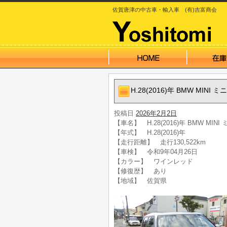
佐賀唐津の中古車・輸入車 (有)吉富商会
H.28(2016)年 BMW MI
投稿日
2026年2月2日
【車名】 H.28(2016)年 BMW M
【年式】 H.28(2016)年
【走行距離】 走行130,522km
【車検】 令和9年04月26日
【カラー】 ワインレッド
【修復歴】 あり
【地域】 佐賀県