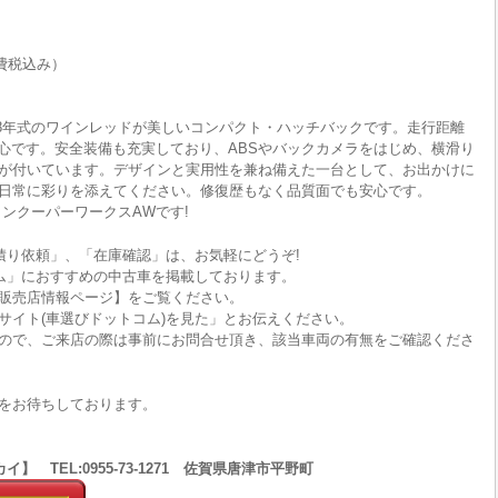
費税込み）
平成28年式のワインレッドが美しいコンパクト・ハッチバックです。走行距離
ので安心です。安全装備も充実しており、ABSやバックカメラをはじめ、横滑り
が付いています。デザインと実用性を兼ね備えた一台として、お出かけに
日常に彩りを添えてください。修復歴もなく品質面でも安心です。
ンクーパーワークスAWです!
積り依頼」、「在庫確認」は、お気軽にどうぞ!
ム」におすすめの中古車を掲載しております。
販売店情報ページ】をご覧ください。
サイト(車選びドットコム)を見た」とお伝えください。
ので、ご来店の際は事前にお問合せ頂き、該当車両の有無をご確認くださ
をお待ちしております。
 TEL:0955-73-1271 佐賀県唐津市平野町