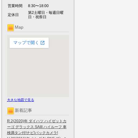
営業時間
8:30〜18:00
第2土曜日・毎週日曜
定休日
日・祝祭日
Map
大きな地図で見る
新着記事
R.2(2020)年 ダイハツ ハイゼットカ
ーゴ デラックス SAIII ハイルーフ 車
検満タン付!ナビ!バックカメラ!