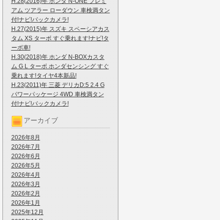
H.28(2016)年 ホンダ N-ONE プレミ
アム ツアラー ローダウン 車検満タン
付!ナビ!バックカメラ!
H.27(2015)年 スズキ スペーシアカス
タム XS ターボ すぐ乗れます!ナビ!タ
ーボ車!
H.30(2018)年 ホンダ N-BOXカスタ
ム G L ターボ ホンダセンシング すぐ
乗れます!タイヤ4本新品!
H.23(2011)年 三菱 デリカD:5 2.4 G
パワーパッケージ 4WD 車検満タン
付!ナビ!バックカメラ!
アーカイブ
2026年8月
2026年7月
2026年6月
2026年5月
2026年4月
2026年3月
2026年2月
2026年1月
2025年12月