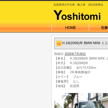
佐賀唐津の中古車・輸入車 (有)吉富商会
H.18(2006)年 BMW MI
投稿日
2025年7月26日
【車名】 H.18(2006)年 BMW M
【年式】 H.18(2006)年
【走行距離】 走行74,515km
【車検】 2年車検整備付
【カラー】 ブルー
【修復歴】 なし
【地域】 佐賀県