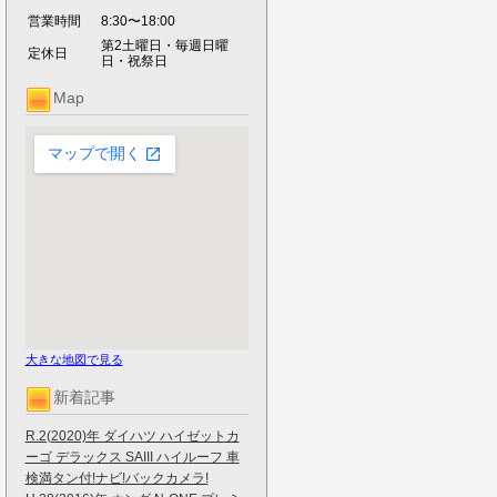
営業時間
8:30〜18:00
第2土曜日・毎週日曜
定休日
日・祝祭日
Map
大きな地図で見る
新着記事
R.2(2020)年 ダイハツ ハイゼットカ
ーゴ デラックス SAIII ハイルーフ 車
検満タン付!ナビ!バックカメラ!