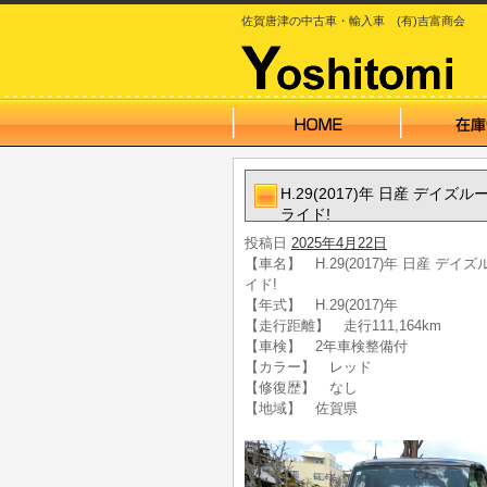
佐賀唐津の中古車・輸入車 (有)吉富商会
H.29(2017)年 日産 デ
ライド!
投稿日
2025年4月22日
【車名】 H.29(2017)年 日産 
イド!
【年式】 H.29(2017)年
【走行距離】 走行111,164km
【車検】 2年車検整備付
【カラー】 レッド
【修復歴】 なし
【地域】 佐賀県