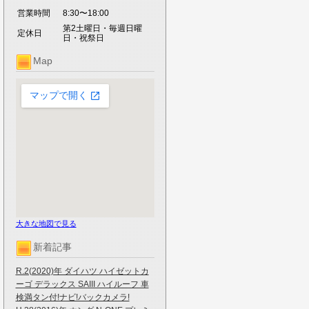
営業時間
8:30〜18:00
第2土曜日・毎週日曜
定休日
日・祝祭日
Map
大きな地図で見る
新着記事
R.2(2020)年 ダイハツ ハイゼットカ
ーゴ デラックス SAIII ハイルーフ 車
検満タン付!ナビ!バックカメラ!