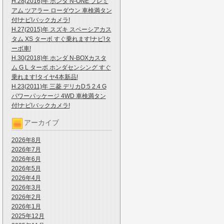
H.28(2016)年 ホンダ N-ONE プレミ
アム ツアラー ローダウン 車検満タン
付!ナビ!バックカメラ!
H.27(2015)年 スズキ スペーシアカス
タム XS ターボ すぐ乗れます!ナビ!タ
ーボ車!
H.30(2018)年 ホンダ N-BOXカスタ
ム G L ターボ ホンダセンシング すぐ
乗れます!タイヤ4本新品!
H.23(2011)年 三菱 デリカD:5 2.4 G
パワーパッケージ 4WD 車検満タン
付!ナビ!バックカメラ!
アーカイブ
2026年8月
2026年7月
2026年6月
2026年5月
2026年4月
2026年3月
2026年2月
2026年1月
2025年12月