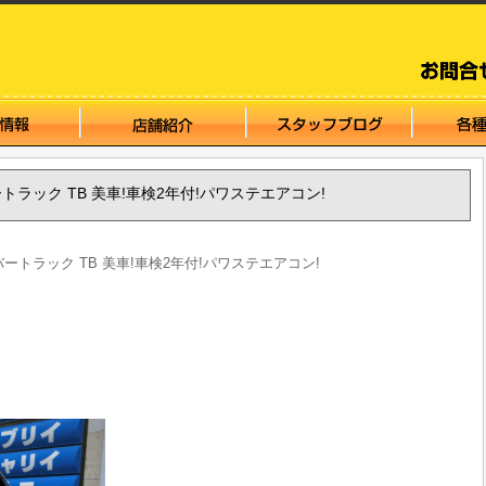
ンバートラック TB 美車!車検2年付!パワステエアコン!
サンバートラック TB 美車!車検2年付!パワステエアコン!