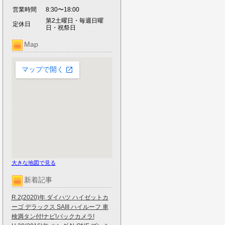
営業時間
8:30〜18:00
第2土曜日・毎週日曜
定休日
日・祝祭日
Map
大きな地図で見る
新着記事
R.2(2020)年 ダイハツ ハイゼットカ
ーゴ デラックス SAIII ハイルーフ 車
検満タン付!ナビ!バックカメラ!