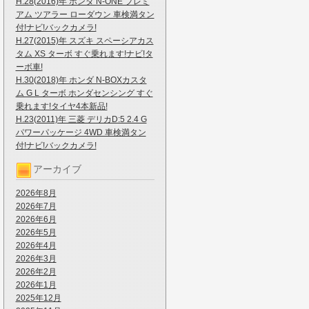
H.28(2016)年 ホンダ N-ONE プレミ
アム ツアラー ローダウン 車検満タン
付!ナビ!バックカメラ!
H.27(2015)年 スズキ スペーシアカス
タム XS ターボ すぐ乗れます!ナビ!タ
ーボ車!
H.30(2018)年 ホンダ N-BOXカスタ
ム G L ターボ ホンダセンシング すぐ
乗れます!タイヤ4本新品!
H.23(2011)年 三菱 デリカD:5 2.4 G
パワーパッケージ 4WD 車検満タン
付!ナビ!バックカメラ!
アーカイブ
2026年8月
2026年7月
2026年6月
2026年5月
2026年4月
2026年3月
2026年2月
2026年1月
2025年12月