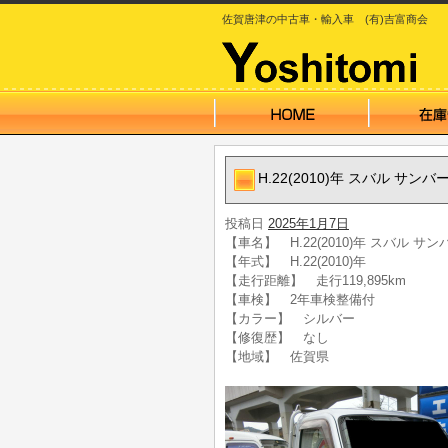
佐賀唐津の中古車・輸入車 (有)吉富商会
H.22(2010)年 スバル サ
投稿日
2025年1月7日
【車名】 H.22(2010)年 スバル 
【年式】 H.22(2010)年
【走行距離】 走行119,895km
【車検】 2年車検整備付
【カラー】 シルバー
【修復歴】 なし
【地域】 佐賀県