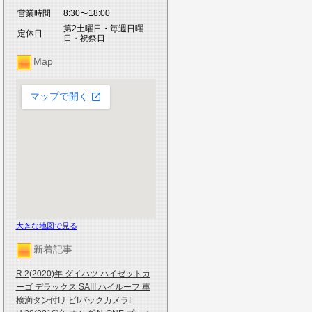
営業時間
8:30〜18:00
第2土曜日・毎週日曜
定休日
日・祝祭日
Map
大きな地図で見る
新着記事
R.2(2020)年 ダイハツ ハイゼットカ
ーゴ デラックス SAIII ハイルーフ 車
検満タン付!ナビ!バックカメラ!