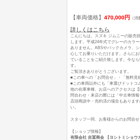
【車両価格】
470,000円
（消
詳しくはこちら
こんにちは。スズキ ジムニーの販売
します。平成24年式でグレーのカラーが
ありません。ABSやバックカメラ、
心してお乗りいただけます。さらにお
ていることをご紹介致します。今なら
す。
ご覧頂きありがとうございます。
■この車への「お問合せ」・「無料見
■この車両以外にも「車選びドットコ
他の在庫車種、お店へのアクセスは【
問合わせ・来店の際には「中古車情報
店頭商談中・売約済の場合もあります
い。
スタッフ一同、お客様からのお問合せ
【ショップ情報】
有限会社 吉冨商会 【ヨシトミショウカイ】