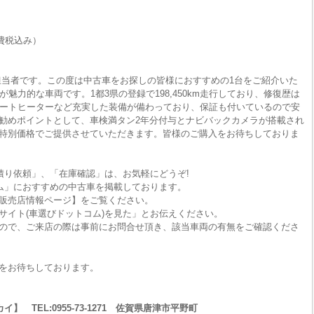
費税込み）
担当者です。この度は中古車をお探しの皆様におすすめの1台をご紹介いた
魅力的な車両です。1都3県の登録で198,450km走行しており、修復歴は
シートヒーターなど充実した装備が備わっており、保証も付いているので安
勧めポイントとして、車検満タン2年分付与とナビバックカメラが搭載され
特別価格でご提供させていただきます。皆様のご購入をお待ちしておりま
積り依頼」、「在庫確認」は、お気軽にどうぞ!
ム」におすすめの中古車を掲載しております。
販売店情報ページ】をご覧ください。
サイト(車選びドットコム)を見た」とお伝えください。
ので、ご来店の際は事前にお問合せ頂き、該当車両の有無をご確認くださ
をお待ちしております。
 TEL:0955-73-1271 佐賀県唐津市平野町