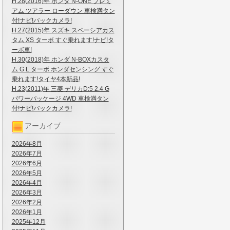
H.28(2016)年 ホンダ N-ONE プレミ
アム ツアラー ローダウン 車検満タン
付!ナビ!バックカメラ!
H.27(2015)年 スズキ スペーシアカス
タム XS ターボ すぐ乗れます!ナビ!タ
ーボ車!
H.30(2018)年 ホンダ N-BOXカスタ
ム G L ターボ ホンダセンシング すぐ
乗れます!タイヤ4本新品!
H.23(2011)年 三菱 デリカD:5 2.4 G
パワーパッケージ 4WD 車検満タン
付!ナビ!バックカメラ!
アーカイブ
2026年8月
2026年7月
2026年6月
2026年5月
2026年4月
2026年3月
2026年2月
2026年1月
2025年12月