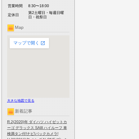
営業時間
8:30〜18:00
第2土曜日・毎週日曜
定休日
日・祝祭日
Map
大きな地図で見る
新着記事
R.2(2020)年 ダイハツ ハイゼットカ
ーゴ デラックス SAIII ハイルーフ 車
検満タン付!ナビ!バックカメラ!