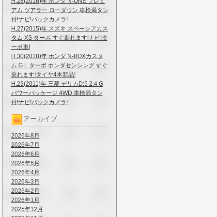
H.28(2016)年 ホンダ N-ONE プレミ
アム ツアラー ローダウン 車検満タン
付!ナビ!バックカメラ!
H.27(2015)年 スズキ スペーシアカス
タム XS ターボ すぐ乗れます!ナビ!タ
ーボ車!
H.30(2018)年 ホンダ N-BOXカスタ
ム G L ターボ ホンダセンシング すぐ
乗れます!タイヤ4本新品!
H.23(2011)年 三菱 デリカD:5 2.4 G
パワーパッケージ 4WD 車検満タン
付!ナビ!バックカメラ!
アーカイブ
2026年8月
2026年7月
2026年6月
2026年5月
2026年4月
2026年3月
2026年2月
2026年1月
2025年12月