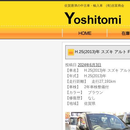
佐賀唐津の中古車・輸入車 (有)吉富商会
H.25(2013)年 スズキ アル
投稿日
2024年6月3日
【車名】 H.25(2013)年 スズキ ア
【年式】 H.25(2013)年
【走行距離】 走行27,191km
【車検】 2年車検整備付
【カラー】 ブラウン
【修復歴】 なし
【地域】 佐賀県