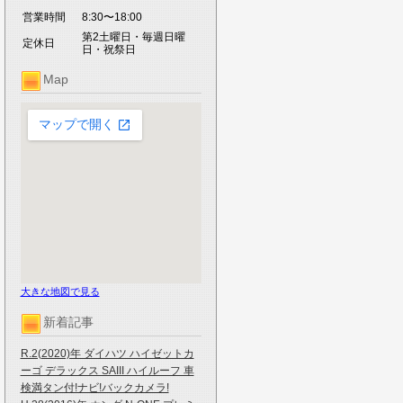
営業時間
8:30〜18:00
第2土曜日・毎週日曜
定休日
日・祝祭日
Map
大きな地図で見る
新着記事
R.2(2020)年 ダイハツ ハイゼットカ
ーゴ デラックス SAIII ハイルーフ 車
検満タン付!ナビ!バックカメラ!