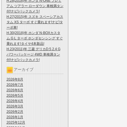
H.28(2016)年 ホンダ N-ONE プレミ
アム ツアラー ローダウン 車検満タン
付!ナビ!バックカメラ!
H.27(2015)年 スズキ スペーシアカス
タム XS ターボ すぐ乗れます!ナビ!タ
ーボ車!
H.30(2018)年 ホンダ N-BOXカスタ
ム G L ターボ ホンダセンシング すぐ
乗れます!タイヤ4本新品!
H.23(2011)年 三菱 デリカD:5 2.4 G
パワーパッケージ 4WD 車検満タン
付!ナビ!バックカメラ!
アーカイブ
2026年8月
2026年7月
2026年6月
2026年5月
2026年4月
2026年3月
2026年2月
2026年1月
2025年12月