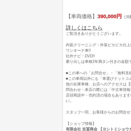
【車両価格】
390,000円
（消
詳しくはこちら
ご覧頂きありがとうございます。
内装クリーニング・外装ピカピカ仕上げ
ワンオーナ車!!
社外ナビ・DVD!!
乗り出しは車検2年満タン付きの金額で
■この車への「お問合せ」・「無料見
■この車両以外にも「車選びドットコ
他の在庫車種、お店へのアクセスは【
問合わせ・来店の際には「中古車情報
店頭商談中・売約済の場合もあります
い。
スタッフ一同、お客様からのお問合せ
【ショップ情報】
有限会社 吉冨商会 【ヨシトミショウカイ】