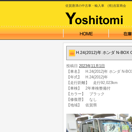
佐賀唐津の中古車・輸入車 (有)吉富商会
H.24(2012)年 ホンダ N-B
投稿日
2023年11月1日
【車名】 H.24(2012)年 ホンダ N-
【年式】 H.24(2012)年
【走行距離】 走行92,023km
【車検】 2年車検整備付
【カラー】 ブラック
【修復歴】 なし
【地域】 佐賀県