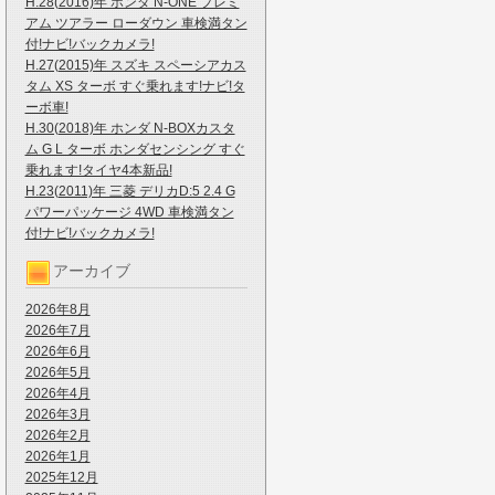
H.28(2016)年 ホンダ N-ONE プレミ
アム ツアラー ローダウン 車検満タン
付!ナビ!バックカメラ!
H.27(2015)年 スズキ スペーシアカス
タム XS ターボ すぐ乗れます!ナビ!タ
ーボ車!
H.30(2018)年 ホンダ N-BOXカスタ
ム G L ターボ ホンダセンシング すぐ
乗れます!タイヤ4本新品!
H.23(2011)年 三菱 デリカD:5 2.4 G
パワーパッケージ 4WD 車検満タン
付!ナビ!バックカメラ!
アーカイブ
2026年8月
2026年7月
2026年6月
2026年5月
2026年4月
2026年3月
2026年2月
2026年1月
2025年12月