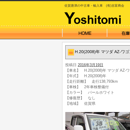
佐賀唐津の中古車・輸入車 (有)吉富商会
H.20(2008)年 マツダ AZ-
投稿日
2016年3月19日
【車名】 H.20(2008)年 マツダ AZ
【年式】 H.20(2008)年
【走行距離】 走行138,793km
【車検】 2年車検整備付
【カラー】 パールホワイト
【修復歴】 なし
【地域】 佐賀県