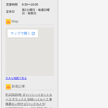
営業時間
8:30〜18:00
第2土曜日・毎週日曜
定休日
日・祝祭日
Map
大きな地図で見る
新着記事
R.2(2020)年 ダイハツ ハイゼットカ
ーゴ デラックス SAIII ハイルーフ 車
検満タン付!ナビ!バックカメラ!