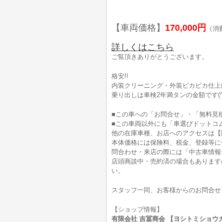
【車両価格】
170,000円
（消
詳しくはこちら
ご覧頂きありがとうございます。
格安!!
内装クリーニング・外装ピカピカ仕上げ
乗り出しは車検2年満タンの金額です(^_
■この車への「お問合せ」・「無料見
■この車両以外にも「車選びドットコ
他の在庫車種、お店へのアクセスは【
本体価格には保険料、税金、登録等に
問合わせ・来店の際には「中古車情報
店頭商談中・売約済の場合もあります
い。
スタッフ一同、お客様からのお問合せ
【ショップ情報】
有限会社 吉冨商会 【ヨシトミショウカイ】