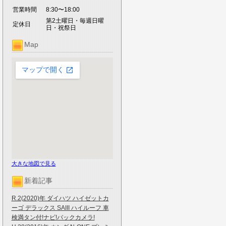
営業時間
8:30〜18:00
第2土曜日・毎週日曜
定休日
日・祝祭日
Map
大きな地図で見る
新着記事
R.2(2020)年 ダイハツ ハイゼットカ
ーゴ デラックス SAIII ハイルーフ 車
検満タン付!ナビ!バックカメラ!