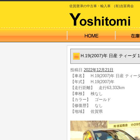
佐賀唐津の中古車・輸入車 (有)吉富商会
H.19(2007)年 日産 ティーダ 
投稿日
2022年12月21日
【車名】 H.19(2007)年 日産 ティーダ
【年式】 H.19(2007)年
【走行距離】 走行63,332km
【車検】 検なし
【カラー】 ゴールド
【修復歴】 なし
【地域】 佐賀県