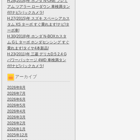
H.28(2016)年 ホンダ N-ONE プレミ
アム ツアラー ローダウン 車検満タン
付!ナビ!バックカメラ!
H.27(2015)年 スズキ スペーシアカス
タム XS ターボ すぐ乗れます!ナビ!タ
ーボ車!
H.30(2018)年 ホンダ N-BOXカスタ
ム G L ターボ ホンダセンシング すぐ
乗れます!タイヤ4本新品!
H.23(2011)年 三菱 デリカD:5 2.4 G
パワーパッケージ 4WD 車検満タン
付!ナビ!バックカメラ!
アーカイブ
2026年8月
2026年7月
2026年6月
2026年5月
2026年4月
2026年3月
2026年2月
2026年1月
2025年12月