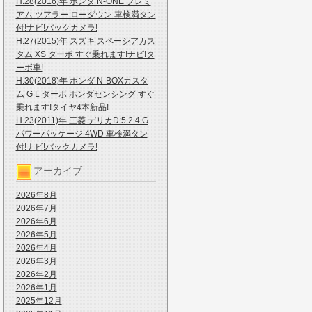
H.28(2016)年 ホンダ N-ONE プレミ
アム ツアラー ローダウン 車検満タン
付!ナビ!バックカメラ!
H.27(2015)年 スズキ スペーシアカス
タム XS ターボ すぐ乗れます!ナビ!タ
ーボ車!
H.30(2018)年 ホンダ N-BOXカスタ
ム G L ターボ ホンダセンシング すぐ
乗れます!タイヤ4本新品!
H.23(2011)年 三菱 デリカD:5 2.4 G
パワーパッケージ 4WD 車検満タン
付!ナビ!バックカメラ!
アーカイブ
2026年8月
2026年7月
2026年6月
2026年5月
2026年4月
2026年3月
2026年2月
2026年1月
2025年12月