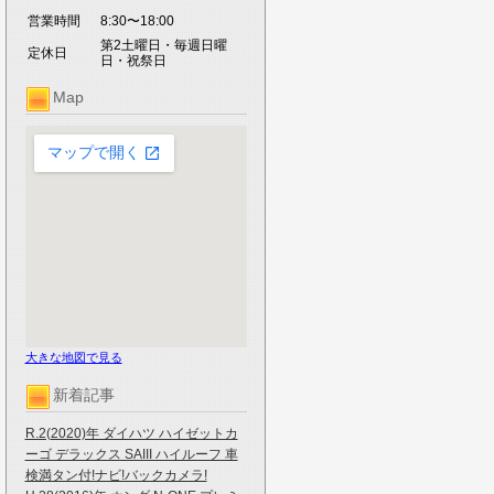
営業時間
8:30〜18:00
第2土曜日・毎週日曜
定休日
日・祝祭日
Map
大きな地図で見る
新着記事
R.2(2020)年 ダイハツ ハイゼットカ
ーゴ デラックス SAIII ハイルーフ 車
検満タン付!ナビ!バックカメラ!