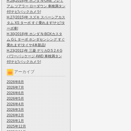
H.28(2016)年 ホンダ N-ONE プレミ
アム ツアラー ローダウン 車検満タン
付!ナビ!バックカメラ!
H.27(2015)年 スズキ スペーシアカス
タム XS ターボ すぐ乗れます!ナビ!タ
ーボ車!
H.30(2018)年 ホンダ N-BOXカスタ
ム G L ターボ ホンダセンシング すぐ
乗れます!タイヤ4本新品!
H.23(2011)年 三菱 デリカD:5 2.4 G
パワーパッケージ 4WD 車検満タン
付!ナビ!バックカメラ!
アーカイブ
2026年8月
2026年7月
2026年6月
2026年5月
2026年4月
2026年3月
2026年2月
2026年1月
2025年12月