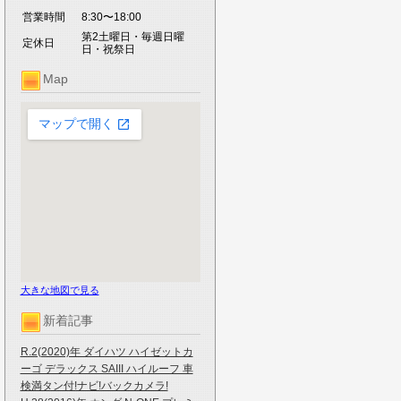
営業時間
8:30〜18:00
第2土曜日・毎週日曜
定休日
日・祝祭日
Map
大きな地図で見る
新着記事
R.2(2020)年 ダイハツ ハイゼットカ
ーゴ デラックス SAIII ハイルーフ 車
検満タン付!ナビ!バックカメラ!