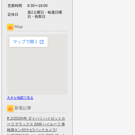
営業時間
8:30〜18:00
第2土曜日・毎週日曜
定休日
日・祝祭日
Map
大きな地図で見る
新着記事
R.2(2020)年 ダイハツ ハイゼットカ
ーゴ デラックス SAIII ハイルーフ 車
検満タン付!ナビ!バックカメラ!