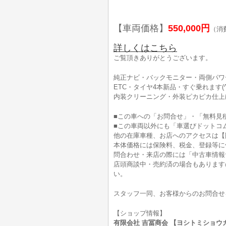
【車両価格】
550,000円
（消
詳しくはこちら
ご覧頂きありがとうございます。
純正ナビ・バックモニター・両側パワー
ETC・タイヤ4本新品・すぐ乗れます(^
内装クリーニング・外装ピカピカ仕上げ
■この車への「お問合せ」・「無料見
■この車両以外にも「車選びドットコ
他の在庫車種、お店へのアクセスは【
本体価格には保険料、税金、登録等に
問合わせ・来店の際には「中古車情報
店頭商談中・売約済の場合もあります
い。
スタッフ一同、お客様からのお問合せ
【ショップ情報】
有限会社 吉冨商会 【ヨシトミショウカイ】