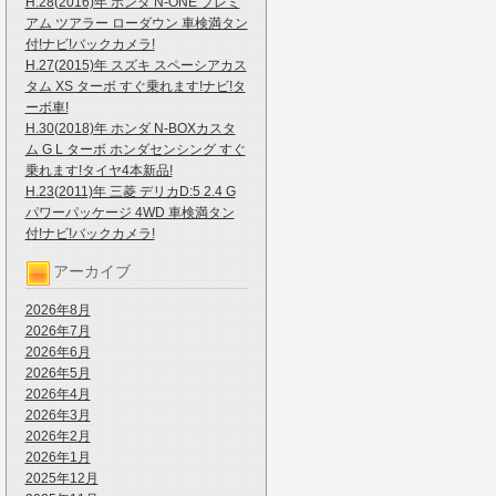
H.28(2016)年 ホンダ N-ONE プレミ
アム ツアラー ローダウン 車検満タン
付!ナビ!バックカメラ!
H.27(2015)年 スズキ スペーシアカス
タム XS ターボ すぐ乗れます!ナビ!タ
ーボ車!
H.30(2018)年 ホンダ N-BOXカスタ
ム G L ターボ ホンダセンシング すぐ
乗れます!タイヤ4本新品!
H.23(2011)年 三菱 デリカD:5 2.4 G
パワーパッケージ 4WD 車検満タン
付!ナビ!バックカメラ!
アーカイブ
2026年8月
2026年7月
2026年6月
2026年5月
2026年4月
2026年3月
2026年2月
2026年1月
2025年12月