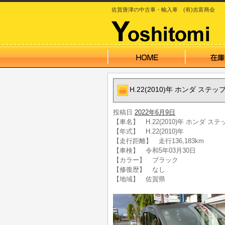
佐賀唐津の中古車・輸入車 (有)吉富商会
H.22(2010)年 ホンダ ステ
投稿日
2022年6月9日
【車名】 H.22(2010)年 ホンダ ス
【年式】 H.22(2010)年
【走行距離】 走行136,183km
【車検】 令和5年03月30日
【カラー】 ブラック
【修復歴】 なし
【地域】 佐賀県