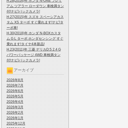
H.28(2016)年 ホンダ N-ONE プレミ
アム ツアラー ローダウン 車検満タン
付!ナビ!バックカメラ!
H.27(2015)年 スズキ スペーシアカス
タム XS ターボ すぐ乗れます!ナビ!タ
ーボ車!
H.30(2018)年 ホンダ N-BOXカスタ
ム G L ターボ ホンダセンシング すぐ
乗れます!タイヤ4本新品!
H.23(2011)年 三菱 デリカD:5 2.4 G
パワーパッケージ 4WD 車検満タン
付!ナビ!バックカメラ!
アーカイブ
2026年8月
2026年7月
2026年6月
2026年5月
2026年4月
2026年3月
2026年2月
2026年1月
2025年12月