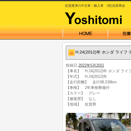
佐賀唐津の中古車・輸入車 (有)吉富商会
H.24(2012)年 ホンダ ラ
投稿日
2022年5月20日
【車名】 H.24(2012)年 ホンダ 
【年式】 H.24(2012)年
【走行距離】 走行98,538km
【車検】 2年車検整備付
【カラー】 グレー
【修復歴】 なし
【地域】 佐賀県