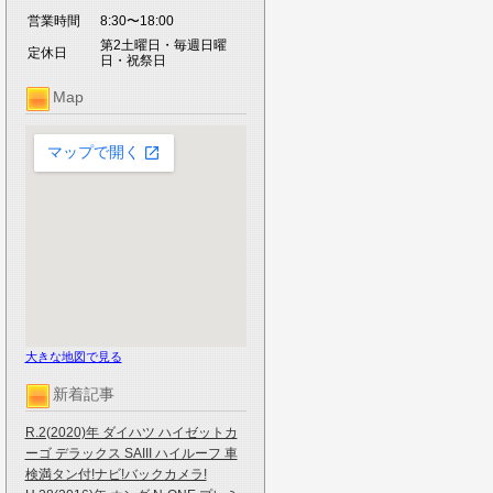
営業時間
8:30〜18:00
第2土曜日・毎週日曜
定休日
日・祝祭日
Map
大きな地図で見る
新着記事
R.2(2020)年 ダイハツ ハイゼットカ
ーゴ デラックス SAIII ハイルーフ 車
検満タン付!ナビ!バックカメラ!