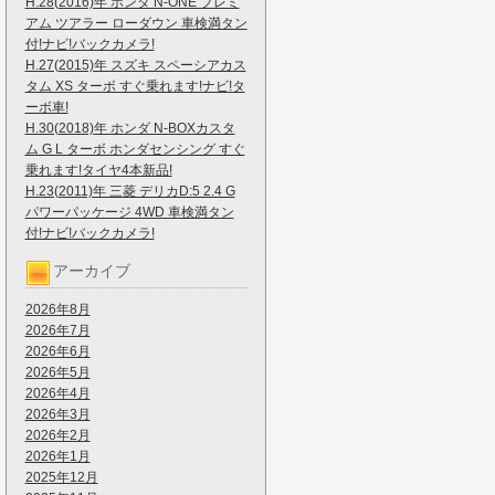
H.28(2016)年 ホンダ N-ONE プレミ
アム ツアラー ローダウン 車検満タン
付!ナビ!バックカメラ!
H.27(2015)年 スズキ スペーシアカス
タム XS ターボ すぐ乗れます!ナビ!タ
ーボ車!
H.30(2018)年 ホンダ N-BOXカスタ
ム G L ターボ ホンダセンシング すぐ
乗れます!タイヤ4本新品!
H.23(2011)年 三菱 デリカD:5 2.4 G
パワーパッケージ 4WD 車検満タン
付!ナビ!バックカメラ!
アーカイブ
2026年8月
2026年7月
2026年6月
2026年5月
2026年4月
2026年3月
2026年2月
2026年1月
2025年12月