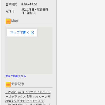
営業時間
8:30〜18:00
第2土曜日・毎週日曜
定休日
日・祝祭日
Map
大きな地図で見る
新着記事
R.2(2020)年 ダイハツ ハイゼットカ
ーゴ デラックス SAIII ハイルーフ 車
検満タン付!ナビ!バックカメラ!