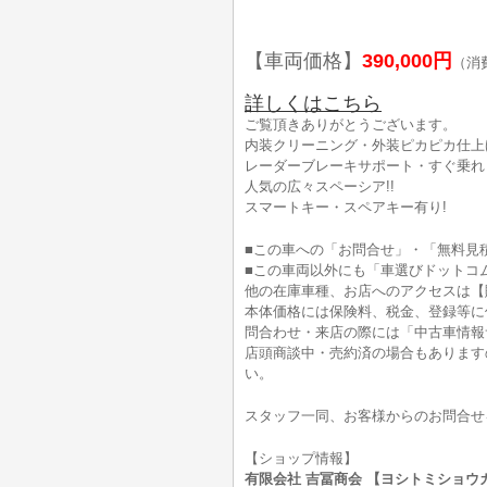
【車両価格】
390,000円
（消
詳しくはこちら
ご覧頂きありがとうございます。
内装クリーニング・外装ピカピカ仕上げ
レーダーブレーキサポート・すぐ乗れま
人気の広々スペーシア!!
スマートキー・スペアキー有り!
■この車への「お問合せ」・「無料見
■この車両以外にも「車選びドットコ
他の在庫車種、お店へのアクセスは【
本体価格には保険料、税金、登録等に
問合わせ・来店の際には「中古車情報
店頭商談中・売約済の場合もあります
い。
スタッフ一同、お客様からのお問合せ
【ショップ情報】
有限会社 吉冨商会 【ヨシトミショウカイ】