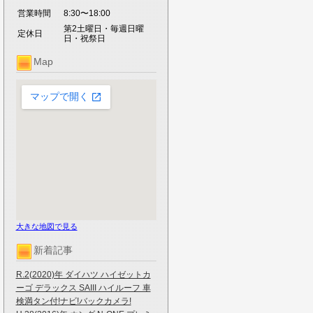
営業時間
8:30〜18:00
第2土曜日・毎週日曜
定休日
日・祝祭日
Map
大きな地図で見る
新着記事
R.2(2020)年 ダイハツ ハイゼットカ
ーゴ デラックス SAIII ハイルーフ 車
検満タン付!ナビ!バックカメラ!