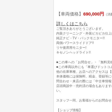
【車両価格】
690,000円
（消
詳しくはこちら
ご覧頂きありがとうございます。
内装クリーニング・外装ピカピカ仕上げ
純正ナビ・TV・バックモニター!!
両側パワースライドドア!!
リヤ後席用モニター!
キセノンヘッドライト!!
■この車への「お問合せ」・「無料見
■この車両以外にも「車選びドットコ
他の在庫車種、お店へのアクセスは【
本体価格には保険料、税金、登録等に
問合わせ・来店の際には「中古車情報
店頭商談中・売約済の場合もあります
い。
スタッフ一同、お客様からのお問合せ
【ショップ情報】