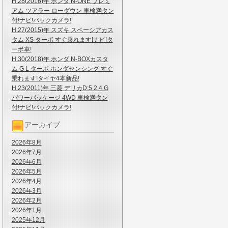
H.28(2016)年 ホンダ N-ONE プレミ
アム ツアラー ローダウン 車検満タン
付!ナビ!バックカメラ!
H.27(2015)年 スズキ スペーシアカス
タム XS ターボ すぐ乗れます!ナビ!タ
ーボ車!
H.30(2018)年 ホンダ N-BOXカスタ
ム G L ターボ ホンダセンシング すぐ
乗れます!タイヤ4本新品!
H.23(2011)年 三菱 デリカD:5 2.4 G
パワーパッケージ 4WD 車検満タン
付!ナビ!バックカメラ!
アーカイブ
2026年8月
2026年7月
2026年6月
2026年5月
2026年4月
2026年3月
2026年2月
2026年1月
2025年12月