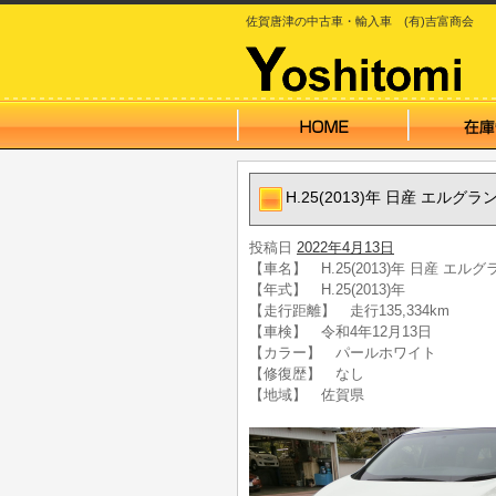
佐賀唐津の中古車・輸入車 (有)吉富商会
H.25(2013)年 日産 エル
投稿日
2022年4月13日
【車名】 H.25(2013)年 日産 エ
【年式】 H.25(2013)年
【走行距離】 走行135,334km
【車検】 令和4年12月13日
【カラー】 パールホワイト
【修復歴】 なし
【地域】 佐賀県