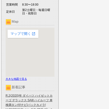
営業時間
8:30〜18:00
第2土曜日・毎週日曜
定休日
日・祝祭日
Map
大きな地図で見る
新着記事
R.2(2020)年 ダイハツ ハイゼットカ
ーゴ デラックス SAIII ハイルーフ 車
検満タン付!ナビ!バックカメラ!