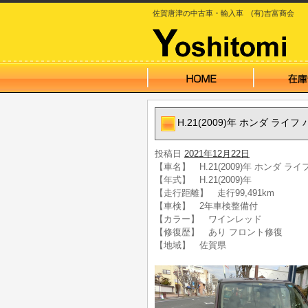
佐賀唐津の中古車・輸入車 (有)吉富商会
H.21(2009)年 ホンダ ラ
投稿日
2021年12月22日
【車名】 H.21(2009)年 ホンダ 
【年式】 H.21(2009)年
【走行距離】 走行99,491km
【車検】 2年車検整備付
【カラー】 ワインレッド
【修復歴】 あり フロント修復
【地域】 佐賀県