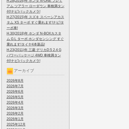
H.28(2016)年 ホンダ N-ONE プレミ
アム ツアラー ローダウン 車検満タン
付!ナビ!バックカメラ!
H.27(2015)年 スズキ スペーシアカス
タム XS ターボ すぐ乗れます!ナビ!タ
ーボ車!
H.30(2018)年 ホンダ N-BOXカスタ
ム G L ターボ ホンダセンシング すぐ
乗れます!タイヤ4本新品!
H.23(2011)年 三菱 デリカD:5 2.4 G
パワーパッケージ 4WD 車検満タン
付!ナビ!バックカメラ!
アーカイブ
2026年8月
2026年7月
2026年6月
2026年5月
2026年4月
2026年3月
2026年2月
2026年1月
2025年12月