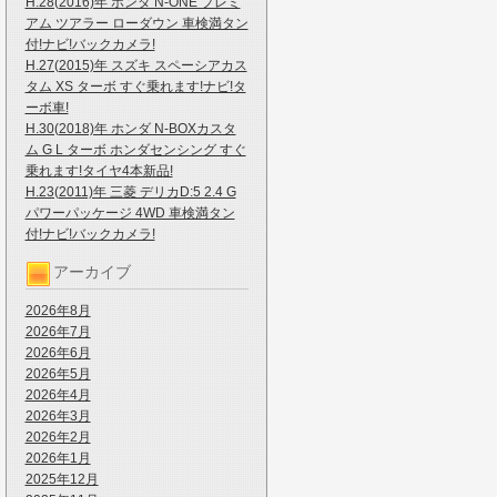
H.28(2016)年 ホンダ N-ONE プレミ
アム ツアラー ローダウン 車検満タン
付!ナビ!バックカメラ!
H.27(2015)年 スズキ スペーシアカス
タム XS ターボ すぐ乗れます!ナビ!タ
ーボ車!
H.30(2018)年 ホンダ N-BOXカスタ
ム G L ターボ ホンダセンシング すぐ
乗れます!タイヤ4本新品!
H.23(2011)年 三菱 デリカD:5 2.4 G
パワーパッケージ 4WD 車検満タン
付!ナビ!バックカメラ!
アーカイブ
2026年8月
2026年7月
2026年6月
2026年5月
2026年4月
2026年3月
2026年2月
2026年1月
2025年12月