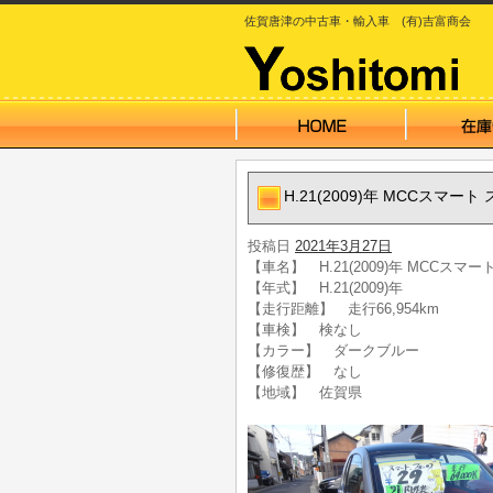
佐賀唐津の中古車・輸入車 (有)吉富商会
H.21(2009)年 MCCスマ
投稿日
2021年3月27日
【車名】 H.21(2009)年 MCCス
【年式】 H.21(2009)年
【走行距離】 走行66,954km
【車検】 検なし
【カラー】 ダークブルー
【修復歴】 なし
【地域】 佐賀県