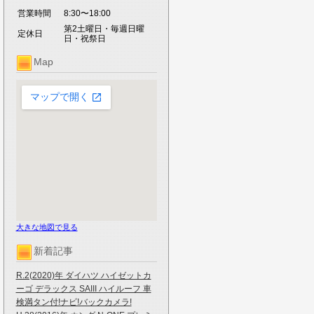
営業時間
8:30〜18:00
第2土曜日・毎週日曜
定休日
日・祝祭日
Map
大きな地図で見る
新着記事
R.2(2020)年 ダイハツ ハイゼットカ
ーゴ デラックス SAIII ハイルーフ 車
検満タン付!ナビ!バックカメラ!