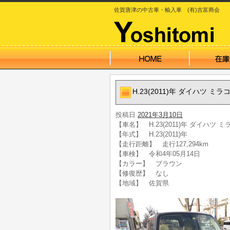
佐賀唐津の中古車・輸入車 (有)吉富商会
H.23(2011)年 ダイハツ 
投稿日
2021年3月10日
【車名】 H.23(2011)年 ダイハツ
【年式】 H.23(2011)年
【走行距離】 走行127,294km
【車検】 令和4年05月14日
【カラー】 ブラウン
【修復歴】 なし
【地域】 佐賀県