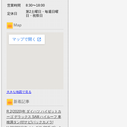
営業時間
8:30〜18:00
第2土曜日・毎週日曜
定休日
日・祝祭日
Map
大きな地図で見る
新着記事
R.2(2020)年 ダイハツ ハイゼットカ
ーゴ デラックス SAIII ハイルーフ 車
検満タン付!ナビ!バックカメラ!