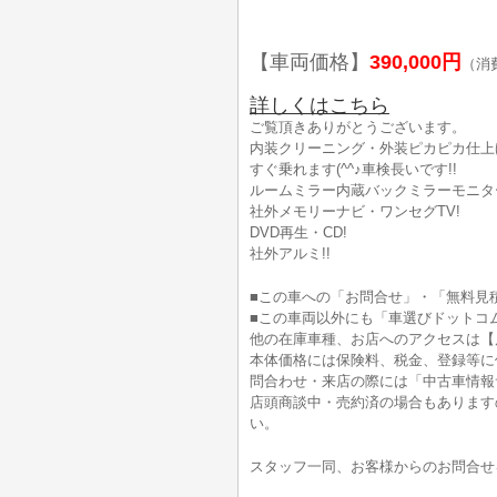
【車両価格】
390,000円
（消
詳しくはこちら
ご覧頂きありがとうございます。
内装クリーニング・外装ピカピカ仕上げ
すぐ乗れます(^^♪車検長いです!!
ルームミラー内蔵バックミラーモニタ
社外メモリーナビ・ワンセグTV!
DVD再生・CD!
社外アルミ!!
■この車への「お問合せ」・「無料見
■この車両以外にも「車選びドットコ
他の在庫車種、お店へのアクセスは【
本体価格には保険料、税金、登録等に
問合わせ・来店の際には「中古車情報
店頭商談中・売約済の場合もあります
い。
スタッフ一同、お客様からのお問合せ