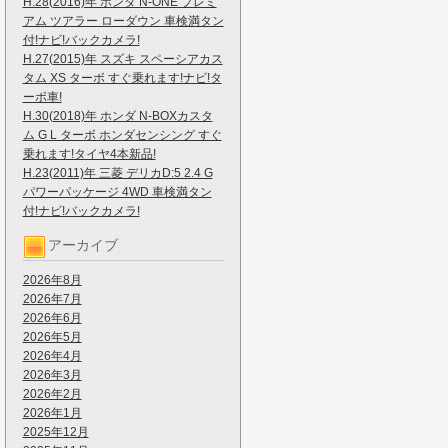
H.28(2016)年 ホンダ N-ONE プレミ
アム ツアラー ローダウン 車検満タン
付!ナビ!バックカメラ!
H.27(2015)年 スズキ スペーシアカス
タム XS ターボ すぐ乗れます!ナビ!タ
ーボ車!
H.30(2018)年 ホンダ N-BOXカスタ
ム G L ターボ ホンダセンシング すぐ
乗れます!タイヤ4本新品!
H.23(2011)年 三菱 デリカD:5 2.4 G
パワーパッケージ 4WD 車検満タン
付!ナビ!バックカメラ!
アーカイブ
2026年8月
2026年7月
2026年6月
2026年5月
2026年4月
2026年3月
2026年2月
2026年1月
2025年12月