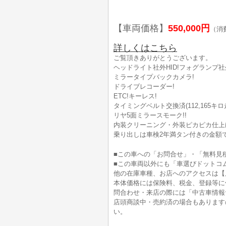
【車両価格】
550,000円
（消
詳しくはこちら
ご覧頂きありがとうございます。
ヘッドライト社外HID!フォグランプ社外
ミラータイプバックカメラ!
ドライブレコーダー!
ETC!キーレス!
タイミングベルト交換済(112,165キロ
リヤ5面ミラースモーク!!
内装クリーニング・外装ピカピカ仕上げ
乗り出しは車検2年満タン付きの金額です(
■この車への「お問合せ」・「無料見
■この車両以外にも「車選びドットコ
他の在庫車種、お店へのアクセスは【
本体価格には保険料、税金、登録等に
問合わせ・来店の際には「中古車情報
店頭商談中・売約済の場合もあります
い。