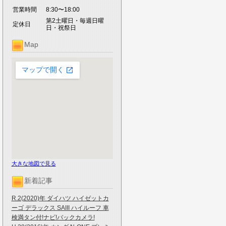
営業時間
8:30〜18:00
第2土曜日・毎週日曜
定休日
日・祝祭日
Map
大きな地図で見る
新着記事
R.2(2020)年 ダイハツ ハイゼットカ
ーゴ デラックス SAIII ハイルーフ 車
検満タン付!ナビ!バックカメラ!