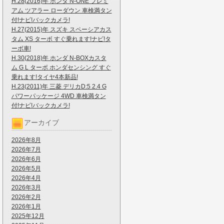
H.28(2016)年 ホンダ N-ONE プレミ
アム ツアラー ローダウン 車検満タン
付!ナビ!バックカメラ!
H.27(2015)年 スズキ スペーシアカス
タム XS ターボ すぐ乗れます!ナビ!タ
ーボ車!
H.30(2018)年 ホンダ N-BOXカスタ
ム G L ターボ ホンダセンシング すぐ
乗れます!タイヤ4本新品!
H.23(2011)年 三菱 デリカD:5 2.4 G
パワーパッケージ 4WD 車検満タン
付!ナビ!バックカメラ!
アーカイブ
2026年8月
2026年7月
2026年6月
2026年5月
2026年4月
2026年3月
2026年2月
2026年1月
2025年12月