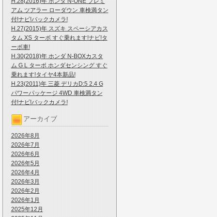
H.28(2016)年 ホンダ N-ONE プレミ
アム ツアラー ローダウン 車検満タン
付!ナビ!バックカメラ!
H.27(2015)年 スズキ スペーシアカス
タム XS ターボ すぐ乗れます!ナビ!タ
ーボ車!
H.30(2018)年 ホンダ N-BOXカスタ
ム G L ターボ ホンダセンシング すぐ
乗れます!タイヤ4本新品!
H.23(2011)年 三菱 デリカD:5 2.4 G
パワーパッケージ 4WD 車検満タン
付!ナビ!バックカメラ!
アーカイブ
2026年8月
2026年7月
2026年6月
2026年5月
2026年4月
2026年3月
2026年2月
2026年1月
2025年12月