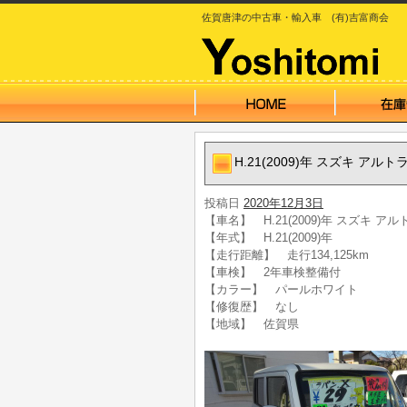
佐賀唐津の中古車・輸入車 (有)吉富商会
H.21(2009)年 スズキ ア
投稿日
2020年12月3日
【車名】 H.21(2009)年 スズキ 
【年式】 H.21(2009)年
【走行距離】 走行134,125km
【車検】 2年車検整備付
【カラー】 パールホワイト
【修復歴】 なし
【地域】 佐賀県