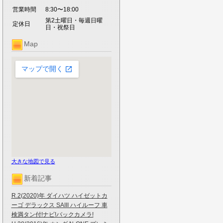
営業時間
8:30〜18:00
第2土曜日・毎週日曜
定休日
日・祝祭日
Map
大きな地図で見る
新着記事
R.2(2020)年 ダイハツ ハイゼットカ
ーゴ デラックス SAIII ハイルーフ 車
検満タン付!ナビ!バックカメラ!