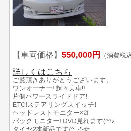
【車両価格】
550,000円
（消費税
詳しくはこちら
ご覧頂きありがとうございます。
ワンオーナー! 超々美車!!!
片側パワースライドドア!
ETC!ステアリングスイッチ!
ヘッドレストモニター×2!
バックモニター! DVD見れます(^^♪
タイヤ2本新品です(^_-)-☆