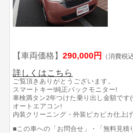
【車両価格】
290,000円
（消費税
詳しくはこちら
ご覧頂きありがとうございます。
スマートキー!純正バックモニター!
車検満タン2年つけた乗り出し金額です(^_
オートエアコン!
内装クリーニング・外装ピカピカ仕上げ済
■この車への「お問合せ」・「無料見積