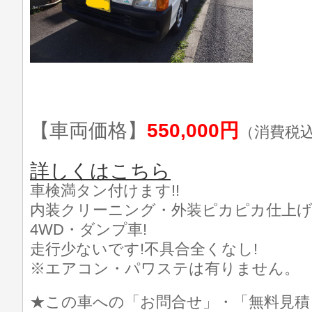
【車両価格】
550,000円
（消費税
詳しくはこちら
車検満タン付けます!!
内装クリーニング・外装ピカピカ仕上げ済
4WD・ダンプ車!
走行少ないです!不具合全くなし!
※エアコン・パワステは有りません。
★この車への「お問合せ」・「無料見積