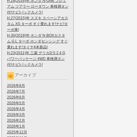
H.28(2016)年 ホンダ N-ONE プレミ
アム ツアラー ローダウン 車検満タン
付!ナビ!バックカメラ!
H.27(2015)年 スズキ スペーシアカス
タム XS ターボ すぐ乗れます!ナビ!タ
ーボ車!
H.30(2018)年 ホンダ N-BOXカスタ
ム G L ターボ ホンダセンシング すぐ
乗れます!タイヤ4本新品!
H.23(2011)年 三菱 デリカD:5 2.4 G
パワーパッケージ 4WD 車検満タン
付!ナビ!バックカメラ!
アーカイブ
2026年8月
2026年7月
2026年6月
2026年5月
2026年4月
2026年3月
2026年2月
2026年1月
2025年12月