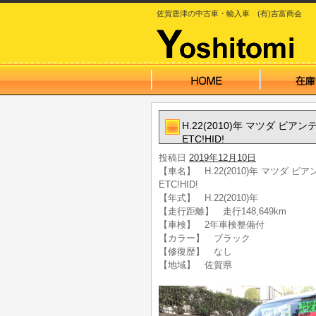
佐賀唐津の中古車・輸入車 (有)吉富商会
H.22(2010)年 マツダ ビ
ETC!HID!
投稿日
2019年12月10日
【車名】 H.22(2010)年 マツダ 
ETC!HID!
【年式】 H.22(2010)年
【走行距離】 走行148,649km
【車検】 2年車検整備付
【カラー】 ブラック
【修復歴】 なし
【地域】 佐賀県