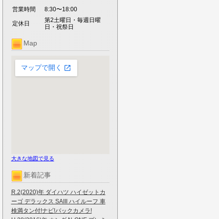
営業時間
8:30〜18:00
第2土曜日・毎週日曜
定休日
日・祝祭日
Map
大きな地図で見る
新着記事
R.2(2020)年 ダイハツ ハイゼットカ
ーゴ デラックス SAIII ハイルーフ 車
検満タン付!ナビ!バックカメラ!