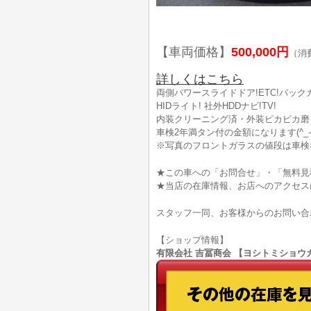
【車両価格】
500,000円
（消
詳しくはこちら
両側パワースライドドア!ETC!バック
HIDライト! 社外HDDナビ!TV!
内装クリーニング済・外装ピカピカ磨き済!
車検2年満タン付の金額になります(^_-)
※写真のフロントガラスの値段は車検なし
★この車への「お問合せ」・「無料見
★当店の在庫情報、お店へのアクセス
スタッフ一同、お客様からのお問い合
【ショップ情報】
有限会社 吉冨商会 【ヨシトミショウカイ】