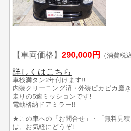
【車両価格】
290,000円
（消費税
詳しくはこちら
車検満タン2年付けます!!
内装クリーニング済・外装ピカピカ磨き済!(
走りの5速ミッションです!
電動格納ドアミラー!!
★この車への「お問合せ」・「無料見積
は、お気軽にどうぞ!