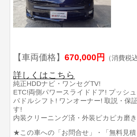
【車両価格】
670,000円
（消費税
詳しくはこちら
純正HDDナビ・ワンセグTV!
ETC!両側パワースライドドア! プッシュ
パドルシフト! ワンオーナー! 取説・
す!
内装クリーニング済・外装ピカピカ磨き済で
★この車への「お問合せ」・「無料見積