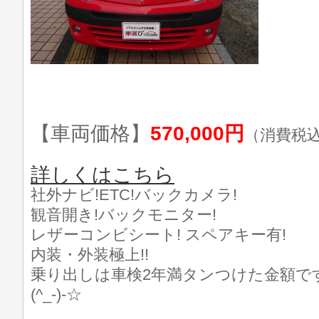
【車両価格】
570,000円
（消費税
詳しくはこちら
社外ナビ!ETC!バックカメラ!
観音開き!バックモニター!
レザーコンビシート! スペアキー有!
内装・外装極上!!
乗り出しは車検2年満タンつけた金額で
(^_-)-☆