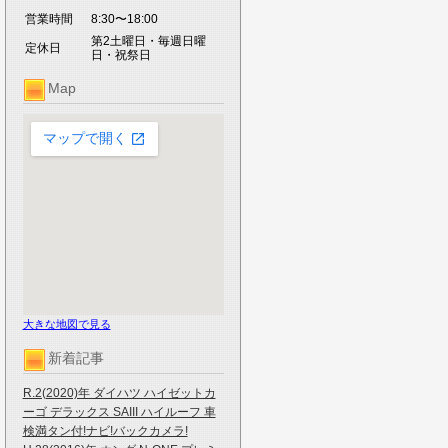
営業時間
8:30〜18:00
第2土曜日・毎週日曜
定休日
日・祝祭日
Map
大きな地図で見る
新着記事
R.2(2020)年 ダイハツ ハイゼットカ
ーゴ デラックス SAIII ハイルーフ 車
検満タン付!ナビ!バックカメラ!