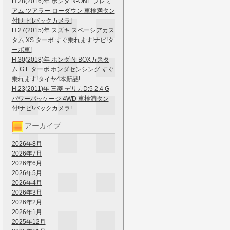
H.28(2016)年 ホンダ N-ONE プレミ
アム ツアラー ローダウン 車検満タン
付!ナビ!バックカメラ!
H.27(2015)年 スズキ スペーシアカス
タム XS ターボ すぐ乗れます!ナビ!タ
ーボ車!
H.30(2018)年 ホンダ N-BOXカスタ
ム G L ターボ ホンダセンシング すぐ
乗れます!タイヤ4本新品!
H.23(2011)年 三菱 デリカD:5 2.4 G
パワーパッケージ 4WD 車検満タン
付!ナビ!バックカメラ!
アーカイブ
2026年8月
2026年7月
2026年6月
2026年5月
2026年4月
2026年3月
2026年2月
2026年1月
2025年12月