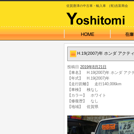
佐賀唐津の中古車・輸入車 (有)吉富商会
H.19(2007)年 ホンダ 
投稿日
2019年8月21日
【車名】 H.19(2007)年 ホンダ
【年式】 H.19(2007)年
【走行距離】 走行140,006km
【車検】 検なし
【カラー】 ホワイト
【修復歴】 なし
【地域】 佐賀県