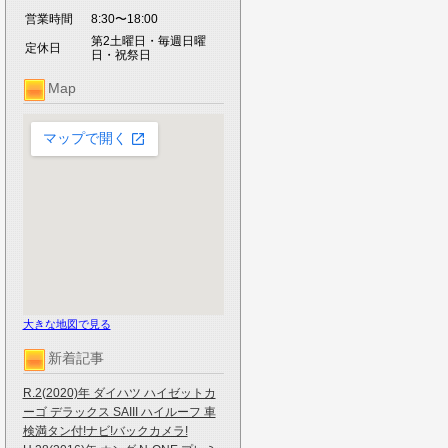
営業時間
8:30〜18:00
第2土曜日・毎週日曜
定休日
日・祝祭日
Map
大きな地図で見る
新着記事
R.2(2020)年 ダイハツ ハイゼットカ
ーゴ デラックス SAIII ハイルーフ 車
検満タン付!ナビ!バックカメラ!