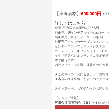
【車両価格】
690,000円
（消
詳しくはこちら
全国150台限定車両!!by DIESEL
純正専用16インチアルミ!!イエローキャ
純正専用デザインメーターパネル!
純正専用チタンカラーダッシュパネル
インタースコープサウンドシステム!
ガラスルーフ・キセノンライト・ET
イタリアアパレルブランドコラボモデル
すぐ乗れます!!
内装クリーニング済・外装ピカピカ磨き
★この車への「お問合せ」・「無料見
★当店の在庫情報、お店へのアクセス
スタッフ一同、お客様からのお問い合
【ショップ情報】
有限会社 吉冨商会 【ヨシトミショウカイ】