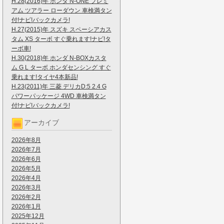
H.28(2016)年 ホンダ N-ONE プレミ
アム ツアラー ローダウン 車検満タン
付!ナビ!バックカメラ!
H.27(2015)年 スズキ スペーシアカス
タム XS ターボ すぐ乗れます!ナビ!タ
ーボ車!
H.30(2018)年 ホンダ N-BOXカスタ
ム G L ターボ ホンダセンシング すぐ
乗れます!タイヤ4本新品!
H.23(2011)年 三菱 デリカD:5 2.4 G
パワーパッケージ 4WD 車検満タン
付!ナビ!バックカメラ!
アーカイブ
2026年8月
2026年7月
2026年6月
2026年5月
2026年4月
2026年3月
2026年2月
2026年1月
2025年12月