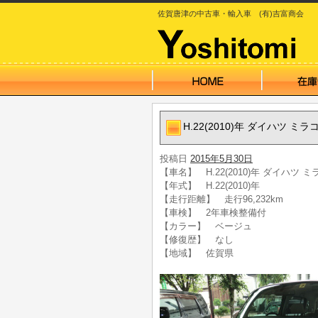
佐賀唐津の中古車・輸入車 (有)吉富商会
H.22(2010)年 ダイハツ 
投稿日
2015年5月30日
【車名】 H.22(2010)年 ダイハツ 
【年式】 H.22(2010)年
【走行距離】 走行96,232km
【車検】 2年車検整備付
【カラー】 ベージュ
【修復歴】 なし
【地域】 佐賀県