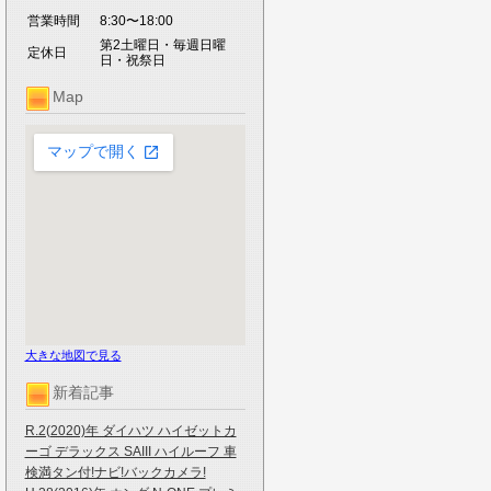
営業時間
8:30〜18:00
第2土曜日・毎週日曜
定休日
日・祝祭日
Map
大きな地図で見る
新着記事
R.2(2020)年 ダイハツ ハイゼットカ
ーゴ デラックス SAIII ハイルーフ 車
検満タン付!ナビ!バックカメラ!