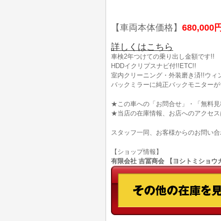
【車両本体価格】
680,000
詳しくはこちら
車検2年つけての乗り出し金額です!!
HDDイクリプスナビ付!!ETC!!
室内クリーニング・外装磨き済!!ウィン
バックミラーに純正バックモニターがつい
★この車への「お問合せ」・「無料見
★当店の在庫情報、お店へのアクセス
スタッフ一同、お客様からのお問い合
【ショップ情報】
有限会社 吉冨商会 【ヨシトミショウカイ】