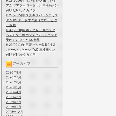
H.28(2016)年 ホンダ N-ONE プレミ
アム ツアラー ローダウン 車検満タン
付!ナビ!バックカメラ!
H.27(2015)年 スズキ スペーシアカス
タム XS ターボ すぐ乗れます!ナビ!タ
ーボ車!
H.30(2018)年 ホンダ N-BOXカスタ
ム G L ターボ ホンダセンシング すぐ
乗れます!タイヤ4本新品!
H.23(2011)年 三菱 デリカD:5 2.4 G
パワーパッケージ 4WD 車検満タン
付!ナビ!バックカメラ!
アーカイブ
2026年8月
2026年7月
2026年6月
2026年5月
2026年4月
2026年3月
2026年2月
2026年1月
2025年12月