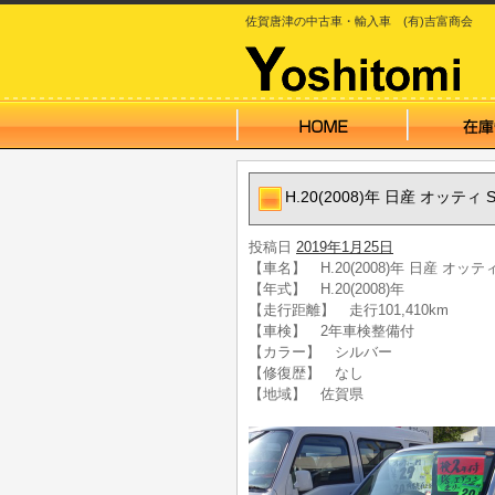
佐賀唐津の中古車・輸入車 (有)吉富商会
H.20(2008)年 日産 オッテ
投稿日
2019年1月25日
【車名】 H.20(2008)年 日産 オッ
【年式】 H.20(2008)年
【走行距離】 走行101,410km
【車検】 2年車検整備付
【カラー】 シルバー
【修復歴】 なし
【地域】 佐賀県