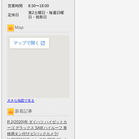
営業時間
8:30〜18:00
第2土曜日・毎週日曜
定休日
日・祝祭日
Map
大きな地図で見る
新着記事
R.2(2020)年 ダイハツ ハイゼットカ
ーゴ デラックス SAIII ハイルーフ 車
検満タン付!ナビ!バックカメラ!