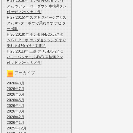
H.28(2016)年 ホンダ N-ONE プレミ
アム ツアラー ローダウン 車検満タン
付!ナビ!バックカメラ!
H.27(2015)年 スズキ スペーシアカス
タム XS ターボ すぐ乗れます!ナビ!タ
ーボ車!
H.30(2018)年 ホンダ N-BOXカスタ
ム G L ターボ ホンダセンシング すぐ
乗れます!タイヤ4本新品!
H.23(2011)年 三菱 デリカD:5 2.4 G
パワーパッケージ 4WD 車検満タン
付!ナビ!バックカメラ!
アーカイブ
2026年8月
2026年7月
2026年6月
2026年5月
2026年4月
2026年3月
2026年2月
2026年1月
2025年12月