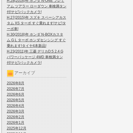
H.28(2016)年 ホンダ N-ONE プレミ
アム ツアラー ローダウン 車検満タン
付!ナビ!バックカメラ!
H.27(2015)年 スズキ スペーシアカス
タム XS ターボ すぐ乗れます!ナビ!タ
ーボ車!
H.30(2018)年 ホンダ N-BOXカスタ
ム G L ターボ ホンダセンシング すぐ
乗れます!タイヤ4本新品!
H.23(2011)年 三菱 デリカD:5 2.4 G
パワーパッケージ 4WD 車検満タン
付!ナビ!バックカメラ!
アーカイブ
2026年8月
2026年7月
2026年6月
2026年5月
2026年4月
2026年3月
2026年2月
2026年1月
2025年12月