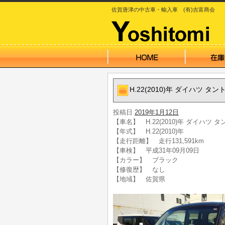
佐賀唐津の中古車・輸入車 (有)吉富商会
H.22(2010)年 ダイハツ 
投稿日
2019年1月12日
【車名】 H.22(2010)年 ダイハツ
【年式】 H.22(2010)年
【走行距離】 走行131,591km
【車検】 平成31年09月09日
【カラー】 ブラック
【修復歴】 なし
【地域】 佐賀県