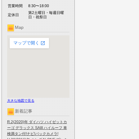
営業時間
8:30〜18:00
第2土曜日・毎週日曜
定休日
日・祝祭日
Map
大きな地図で見る
新着記事
R.2(2020)年 ダイハツ ハイゼットカ
ーゴ デラックス SAIII ハイルーフ 車
検満タン付!ナビ!バックカメラ!