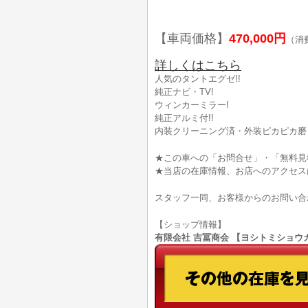
【車両価格】
470,000円
（消
詳しくはこちら
人気のタントエグゼ!!
純正ナビ・TV!
ウィンカーミラー!
純正アルミ付!!
内装クリーニング済・外装ピカピカ磨き
★この車への「お問合せ」・「無料見
★当店の在庫情報、お店へのアクセス
スタッフ一同、お客様からのお問い合
【ショップ情報】
有限会社 吉冨商会 【ヨシトミショウカイ】