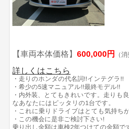
【車両本体価格】
600,000円
（消
詳しくはこちら
・走りのホンダの代名詞!!インテグラ!!
・希少の5速マニュアル!!最終モデル!!
・内外装、とてもきれいです。走りも
なあなたにはピッタリの1台です。
・これに乗りドライブはとても気持ちが
・この機会に是非ご検討下さい!
乗り出し金額は車検2年つけての金額で