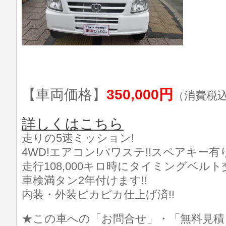
【車両価格】
350,000円
（消費税
詳しくはこちら
走りの5速ミッション!
4WD!エアコン!パワステ!!スペアキー有り
走行108,000キロ時にタイミングベルト交
車検満タン2年付けます!!
内装・外装ピカピカ仕上げ済!!
★この車への「お問合せ」・「無料見積