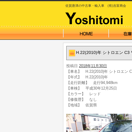
佐賀唐津の中古車・輸入車 (有)吉富商会
H.22(2010)年 シトロエン C
投稿日
2018年11月30日
【車名】 H.22(2010)年 シトロエン 
【年式】 H.22(2010)年
【走行距離】 走行94,948km
【車検】 平成30年12月25日
【カラー】 レッド
【修復歴】 なし
【地域】 佐賀県