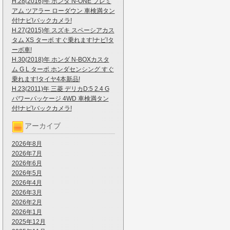
H.28(2016)年 ホンダ N-ONE プレミ
アム ツアラー ローダウン 車検満タン
付!ナビ!バックカメラ!
H.27(2015)年 スズキ スペーシアカス
タム XS ターボ すぐ乗れます!ナビ!タ
ーボ車!
H.30(2018)年 ホンダ N-BOXカスタ
ム G L ターボ ホンダセンシング すぐ
乗れます!タイヤ4本新品!
H.23(2011)年 三菱 デリカD:5 2.4 G
パワーパッケージ 4WD 車検満タン
付!ナビ!バックカメラ!
アーカイブ
2026年8月
2026年7月
2026年6月
2026年5月
2026年4月
2026年3月
2026年2月
2026年1月
2025年12月