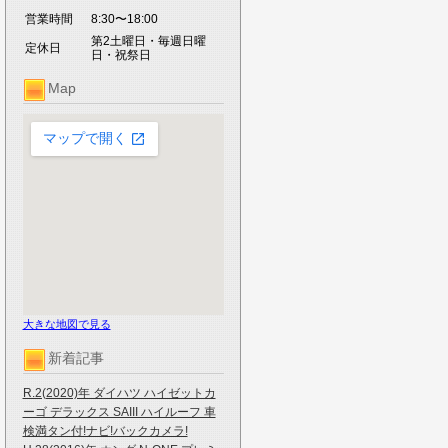
営業時間
8:30〜18:00
第2土曜日・毎週日曜
定休日
日・祝祭日
Map
大きな地図で見る
新着記事
R.2(2020)年 ダイハツ ハイゼットカ
ーゴ デラックス SAIII ハイルーフ 車
検満タン付!ナビ!バックカメラ!