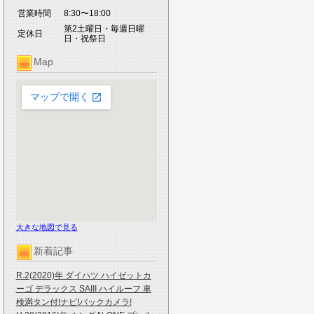
営業時間
8:30〜18:00
第2土曜日・毎週日曜
定休日
日・祝祭日
Map
大きな地図で見る
新着記事
R.2(2020)年 ダイハツ ハイゼットカ
ーゴ デラックス SAIII ハイルーフ 車
検満タン付!ナビ!バックカメラ!