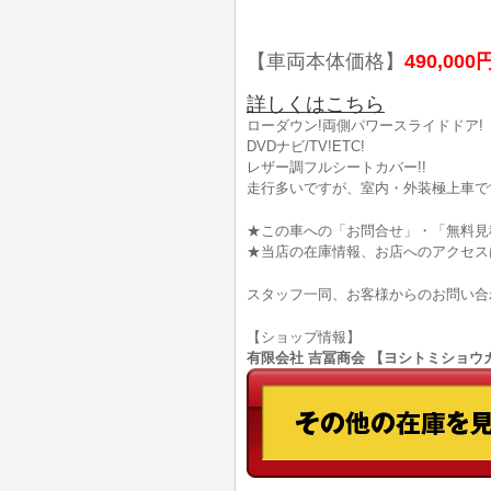
【車両本体価格】
490,000
詳しくはこちら
ローダウン!両側パワースライドドア!
DVDナビ/TV!ETC!
レザー調フルシートカバー!!
走行多いですが、室内・外装極上車です(#
★この車への「お問合せ」・「無料見
★当店の在庫情報、お店へのアクセス
スタッフ一同、お客様からのお問い合
【ショップ情報】
有限会社 吉冨商会 【ヨシトミショウカイ】