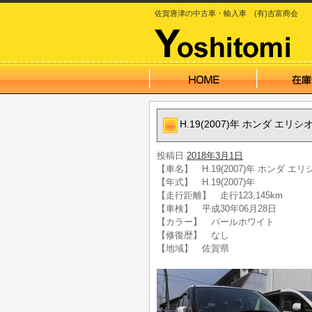
佐賀唐津の中古車・輸入車 (有)吉富商会
H.19(2007)年 ホンダ エリシ
投稿日
2018年3月1日
【車名】 H.19(2007)年 ホンダ エリ
【年式】 H.19(2007)年
【走行距離】 走行123,145km
【車検】 平成30年06月28日
【カラー】 パールホワイト
【修復歴】 なし
【地域】 佐賀県