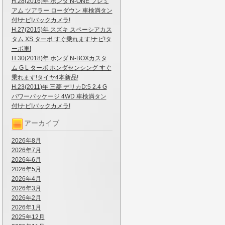
H.28(2016)年 ホンダ N-ONE プレミ
アム ツアラー ローダウン 車検満タン
付!ナビ!バックカメラ!
H.27(2015)年 スズキ スペーシアカス
タム XS ターボ すぐ乗れます!ナビ!タ
ーボ車!
H.30(2018)年 ホンダ N-BOXカスタ
ム G L ターボ ホンダセンシング すぐ
乗れます!タイヤ4本新品!
H.23(2011)年 三菱 デリカD:5 2.4 G
パワーパッケージ 4WD 車検満タン
付!ナビ!バックカメラ!
アーカイブ
2026年8月
2026年7月
2026年6月
2026年5月
2026年4月
2026年3月
2026年2月
2026年1月
2025年12月