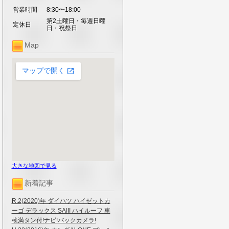
営業時間
8:30〜18:00
第2土曜日・毎週日曜
定休日
日・祝祭日
Map
大きな地図で見る
新着記事
R.2(2020)年 ダイハツ ハイゼットカ
ーゴ デラックス SAIII ハイルーフ 車
検満タン付!ナビ!バックカメラ!