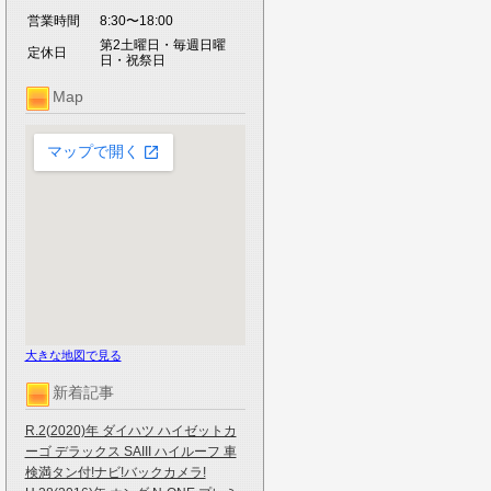
営業時間
8:30〜18:00
第2土曜日・毎週日曜
定休日
日・祝祭日
Map
大きな地図で見る
新着記事
R.2(2020)年 ダイハツ ハイゼットカ
ーゴ デラックス SAIII ハイルーフ 車
検満タン付!ナビ!バックカメラ!