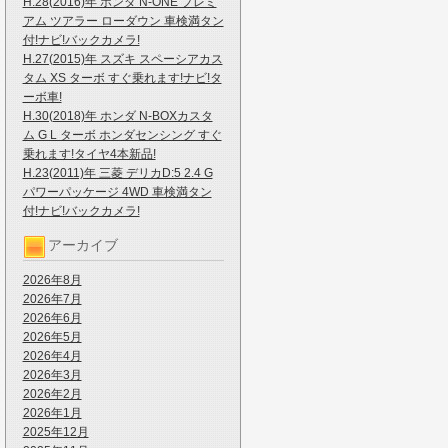
H.28(2016)年 ホンダ N-ONE プレミ
アム ツアラー ローダウン 車検満タン
付!ナビ!バックカメラ!
H.27(2015)年 スズキ スペーシアカス
タム XS ターボ すぐ乗れます!ナビ!タ
ーボ車!
H.30(2018)年 ホンダ N-BOXカスタ
ム G L ターボ ホンダセンシング すぐ
乗れます!タイヤ4本新品!
H.23(2011)年 三菱 デリカD:5 2.4 G
パワーパッケージ 4WD 車検満タン
付!ナビ!バックカメラ!
アーカイブ
2026年8月
2026年7月
2026年6月
2026年5月
2026年4月
2026年3月
2026年2月
2026年1月
2025年12月