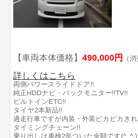
【車両本体価格】
490,000円
（消
詳しくはこちら
両側パワースライドドア!!
純正HDDナビ・バックモニター!!TV!!
ビルトインETC!!
タイヤ2本新品!!
過走行車ですが内装・外装ピカピカきれい
タイミングチェーン!!
乗り出しは車検2年ついた金額です(^_^.)